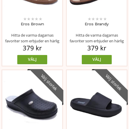
★
★
★
★
★
★
★
★
★
★
Eros Brown
Eros Brandy
Hitta de varma dagarnas
Hitta de varma dagarnas
favoriter som erbjuder en härlig
favoriter som erbjuder en härlig
379 kr
379 kr
bekvämlighe...
bekvämlighe...
VÄLJ
VÄLJ
Välj storlek
Välj storlek