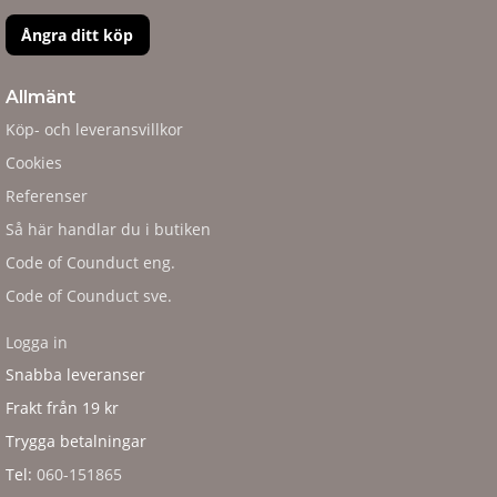
Ångra ditt köp
Allmänt
Köp- och leveransvillkor
Cookies
Referenser
Så här handlar du i butiken
Code of Counduct eng.
Code of Counduct sve.
Logga in
Snabba leveranser
Frakt från 19 kr
Trygga betalningar
Tel:
060-151865