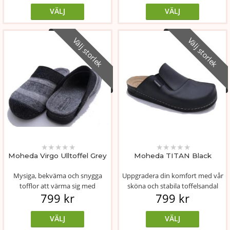
VÄLJ
VÄLJ
Välj storlek
Välj storlek
★
★
★
★
★
★
★
★
★
★
Moheda Virgo Ulltoffel Grey
Moheda TITAN Black
Mysiga, bekväma och snygga
Uppgradera din komfort med vår
tofflor att värma sig med
sköna och stabila toffelsandal
799 kr
799 kr
inomhus. Ovande...
från ...
VÄLJ
VÄLJ