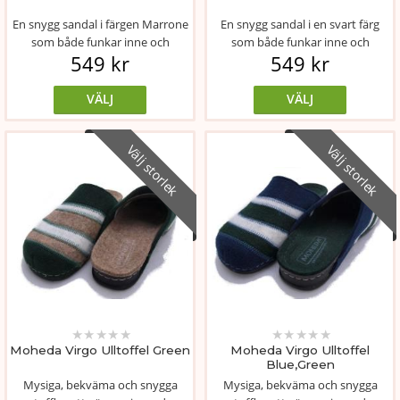
En snygg sandal i färgen Marrone
En snygg sandal i en svart färg
som både funkar inne och
som både funkar inne och
549 kr
549 kr
utomhus
utomhus.
VÄLJ
VÄLJ
Välj storlek
Välj storlek
★
★
★
★
★
★
★
★
★
★
Moheda Virgo Ulltoffel Green
Moheda Virgo Ulltoffel
Blue,Green
Mysiga, bekväma och snygga
Mysiga, bekväma och snygga