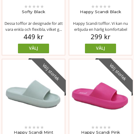
★
★
★
★
★
★
★
★
★
★
Softy Black
Happy Scandi Black
Dessa tofflor är designade för att
Happy Scandi tofflor. Vi kan nu
vara enkla och flexibla, vilket g...
erbjuda en härlig komfortabel
449 kr
299 kr
sanda...
VÄLJ
VÄLJ
Välj storlek
Välj storlek
★
★
★
★
★
★
★
★
★
★
Happy Scandi Mint
Happy Scandi Pink