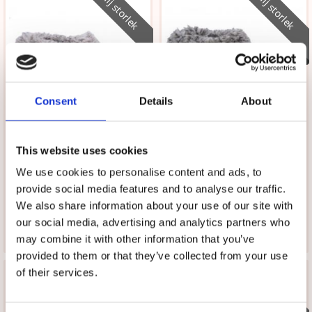
Välj storlek
Välj storlek
Consent
Details
About
★
★
★
★
★
★
★
★
★
★
This website uses cookies
Moheda Åre Black
Moheda Åre Grey
We use cookies to personalise content and ads, to
Upplev den ultimata
Upplev den ultimata
provide social media features and to analyse our traffic.
inomhuslyxen med våra mysiga
inomhuslyxen med våra mysiga
699 kr
699 kr
mocka tofflor!
mocka tofflor!
We also share information about your use of our site with
our social media, advertising and analytics partners who
VÄLJ
VÄLJ
may combine it with other information that you’ve
provided to them or that they’ve collected from your use
of their services.
Välj storlek
Välj storlek