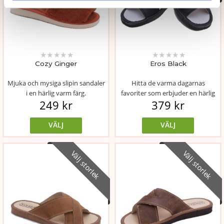
★
★
★
★
★
★
★
★
★
★
Cozy Ginger
Eros Black
Mjuka och mysiga slipin sandaler
Hitta de varma dagarnas
i en härlig varm färg.
favoriter som erbjuder en härlig
249 kr
379 kr
bekvämlighe...
VÄLJ
VÄLJ
Välj storlek
Välj storlek