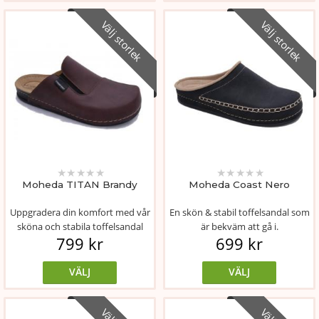
Välj storlek
Välj storlek
★
★
★
★
★
★
★
★
★
★
Moheda TITAN Brandy
Moheda Coast Nero
Uppgradera din komfort med vår
En skön & stabil toffelsandal som
sköna och stabila toffelsandal
är bekväm att gå i.
799 kr
699 kr
från ...
VÄLJ
VÄLJ