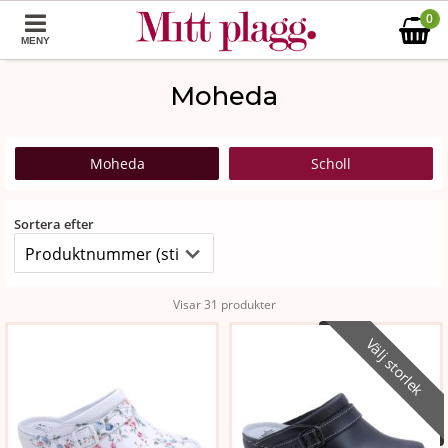
0
MENY
Moheda
Moheda
Scholl
Sortera efter
Visar 31 produkter
Välj storlek