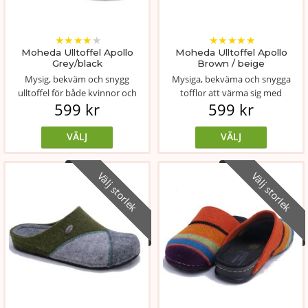
★
★
★
★
★
★
★
★
★
★
Moheda Ulltoffel Apollo
Moheda Ulltoffel Apollo
Grey/black
Brown / beige
Mysig, bekväm och snygg
Mysiga, bekväma och snygga
ulltoffel för både kvinnor och
tofflor att värma sig med
599 kr
599 kr
män.
inomhus. Ovande...
VÄLJ
VÄLJ
Välj storlek
Välj storlek