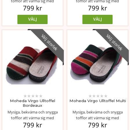
tofflor att värma sig med
tofflor att värma sig med
799 kr
799 kr
inomhus. Ovande...
inomhus. Ovande...
VÄLJ
VÄLJ
Välj storlek
Välj storlek
★
★
★
★
★
★
★
★
★
★
Moheda Virgo Ulltoffel
Moheda Virgo Ulltoffel Multi
Bordeaux
Mysiga, bekväma och snygga
Mysiga, bekväma och snygga
tofflor att värma sig med
tofflor att värma sig med
799 kr
799 kr
inomhus. Ovande...
inomhus. Ovande...