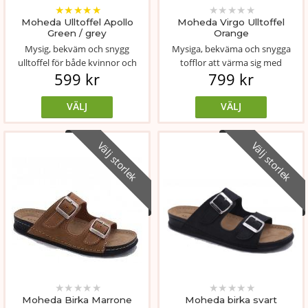
★
★
★
★
★
★
★
★
★
★
Moheda Ulltoffel Apollo
Moheda Virgo Ulltoffel
Green / grey
Orange
Mysig, bekväm och snygg
Mysiga, bekväma och snygga
ulltoffel för både kvinnor och
tofflor att värma sig med
599 kr
799 kr
män.
inomhus. Ovande...
VÄLJ
VÄLJ
Välj storlek
Välj storlek
★
★
★
★
★
★
★
★
★
★
Moheda Birka Marrone
Moheda birka svart