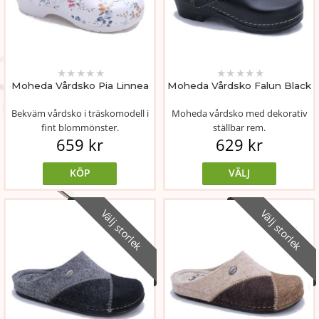
★
★
★
★
★
★
★
★
★
★
Moheda Vårdsko Pia Linnea
Moheda Vårdsko Falun Black
Bekväm vårdsko i träskomodell i
Moheda vårdsko med dekorativ
fint blommönster.
ställbar rem.
659 kr
629 kr
KÖP
VÄLJ
Välj storlek
Välj storlek