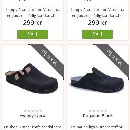
Happy Scandi tofflor. Vi kan nu
Happy Scandi tofflor. Vi kan nu
erbjuda en härlig komfortabel
erbjuda en härlig komfortabel
299 kr
299 kr
sanda...
sanda...
VÄLJ
VÄLJ
Välj storlek
Välj storlek
★
★
★
★
★
★
★
★
★
★
Woody Nero
Pegasus Black
En skön & stabil toffelsandal som
Ett par härliga & stabila tofflor i