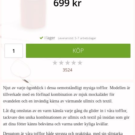
699 kr
I lager
Leveranstid: 5-7 arbetsdagar
KÖP
★
★
★
★
★
3524
Njut av varje ögonblick i dessa oemotståndligt mysiga tofflor. Modellen är
tillverkade med en förfinad kombination av mjuk mockaläder för
ovandelen och en invändig kärna av värmande ullmix och textil.
Låt dig omslutas av en varm känsla varje gång du glider in i våra tofflor,
tackvare den unika kombinationen av ullmix och textil på insidan som gör
att dina fötter känns bekväma och varma under kyliga kvällar.
Dessutom är våra tofflor både snygga och praktiska, med sin slitstarka