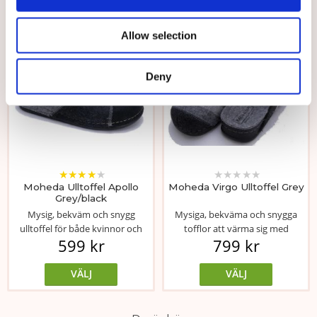
Välj storlek
Välj storlek
Allow selection
Deny
★
★
★
★
★
★
★
★
★
★
Moheda Ulltoffel Apollo
Moheda Virgo Ulltoffel Grey
Grey/black
Mysig, bekväm och snygg
Mysiga, bekväma och snygga
ulltoffel för både kvinnor och
tofflor att värma sig med
599 kr
799 kr
män.
inomhus. Ovande...
VÄLJ
VÄLJ