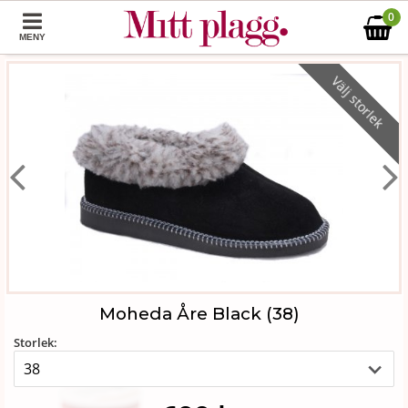
0
MENY
Välj storlek
Moheda Åre Black (38)
Storlek: