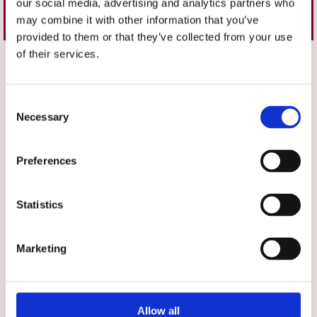
our social media, advertising and analytics partners who
Liknande produkter
may combine it with other information that you’ve
provided to them or that they’ve collected from your use
of their services.
Välj storlek
Välj storlek
Consent
Necessary
Selection
Preferences
★
★
★
★
★
★
★
★
★
★
Statistics
Moheda Åre Grey
Moheda Åre Cognac
Upplev den ultimata
Upplev den ultimata
Marketing
inomhuslyxen med våra mysiga
inomhuslyxen med våra mysiga
699 kr
699 kr
mocka tofflor!
mocka tofflor!
VÄLJ
VÄLJ
Allow all