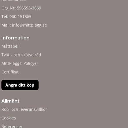
Org.Nr: 556593-3669
Tel:
060-151865
Mail:
info@mittplagg.se
Information
Måttabell
Tvätt- och skötselråd
MittPlaggs' Policyer
Certifikat
Ångra ditt köp
Allmänt
Köp- och leveransvillkor
Cookies
Referenser