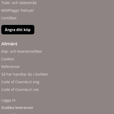
Tvätt- och skötselråd
MittPlaggs' Policyer
Certifikat
Ångra ditt köp
Allmänt
Köp- och leveransvillkor
Cookies
Referenser
Så här handlar du i butiken
Code of Counduct eng.
Code of Counduct sve.
Logga in
Snabba leveranser