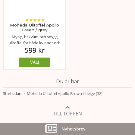
★
★
★
★
★
Moheda Ulltoffel Apollo
Green / grey
Mysig, bekväm och snygg
ulltoffel för både kvinnor och
599 kr
män.
VÄLJ
Du är här
Startsidan
Moheda Ulltoffel Apollo Brown / beige (38)
TILL TOPPEN
Nyhetsbrev