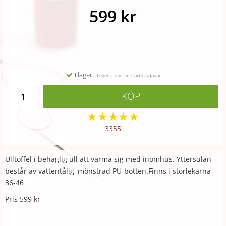
599 kr
I lager
Leveranstid: 5-7 arbetsdagar
KÖP
★
★
★
★
★
3355
Ulltoffel i behaglig ull att värma sig med inomhus. Yttersulan
består av vattentålig, mönstrad PU-botten.Finns i storlekarna
36-46
Pris 599 kr