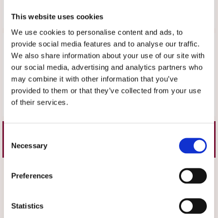
Moheda
This website uses cookies
We use cookies to personalise content and ads, to
Recensioner
provide social media features and to analyse our traffic.
We also share information about your use of our site with
Ann-Charlotte Lundin
our social media, advertising and analytics partners who
★
★
★
★
★
may combine it with other information that you’ve
Super, är inne på mitt tredje par.
provided to them or that they’ve collected from your use
of their services.
Skriv en recension
Consent
Liknande produkter
Necessary
Selection
Välj storlek
Preferences
Statistics