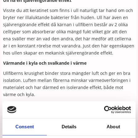
Ull ha en självrengörande effekt
Visste du att keratinet som finns i ull naturligt tar hand om och
bryter ner illaluktande bakterier från huden. Ull har även en
självrengörande effekt då kärnan i ullfibern består av 2 olika
celltyper som absorberar olika mängd fukt vilket gör att den
ena sväller mer än vad den andra, det här medför att cellerna
är i en konstant rörelse mot varandra. Just den här egenskapen
hos ullen skapar en mekanisk självrengörande effekt.
Värmande i kyla och svalkande i värme
Ullfiberns krusighet binder stora mängder luft och ger en bra
isolation. Luften mellan fibrerna minskar värmeöverföringen i
materialet och har därmed en isolerande effekt, både mot
värme och kyla.
Tipsa
Upptäck mer
Consent
Details
About
Arbetsskor