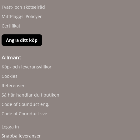
Tvätt- och skötselråd
MittPlaggs' Policyer
Certifikat
Ångra ditt köp
Allmänt
Köp- och leveransvillkor
Cookies
Referenser
Så här handlar du i butiken
Code of Counduct eng.
Code of Counduct sve.
Logga in
Snabba leveranser