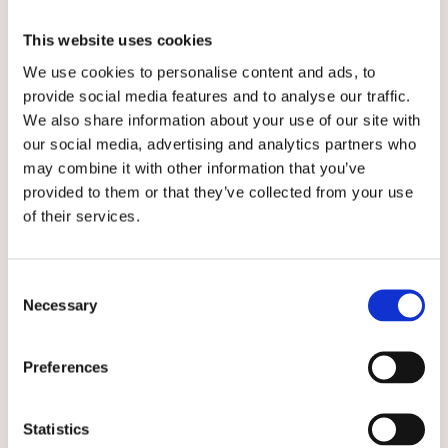
This website uses cookies
We use cookies to personalise content and ads, to
provide social media features and to analyse our traffic.
We also share information about your use of our site with
★
★
★
★
★
★
★
★
★
★
Bussarong Tidlös Svart
Muddbyxa Vit, unisex
our social media, advertising and analytics partners who
may combine it with other information that you’ve
Bussarong Tidlös i nattsvart färg
Vårdbyxor med mudd och skön
provided to them or that they’ve collected from your use
kvalitet
of their services.
529 kr
599 kr
VÄLJ
VÄLJ
Consent
Necessary
Selection
Välj storlek
Välj storlek
Preferences
Statistics