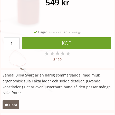
549 kr
I lager
Leveranstid: 5-7 arbetsdagar
KÖP
★
★
★
★
★
3420
Sandal Birka Svart är en härlig sommarsandal med mjuk
ergonomisk sula i äkta läder och sydda detaljer. (Ovandel i
konstläder.) Det är även justerbara band så den passar många
olika fötter.
Tipsa