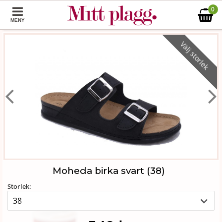
0
MENY
Välj storlek
Moheda birka svart (38)
Storlek: