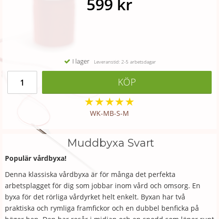
599 kr
I lager
Leveranstid: 2-5 arbetsdagar
KÖP
★
★
★
★
★
WK-MB-S-M
Muddbyxa Svart
Populär vårdbyxa!
Denna klassiska vårdbyxa är för många det perfekta
arbetsplagget för dig som jobbar inom vård och omsorg. En
byxa för det rörliga vårdyrket helt enkelt. Byxan har två
praktiska och rymliga framfickor och en dubbel benficka på