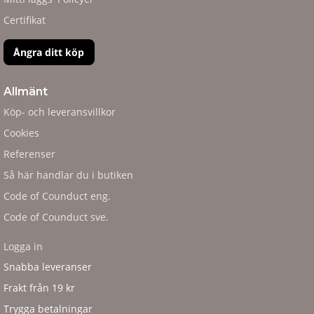
Certifikat
Ångra ditt köp
Allmänt
Köp- och leveransvillkor
Cookies
Referenser
Så här handlar du i butiken
Code of Counduct eng.
Code of Counduct sve.
Logga in
Snabba leveranser
Frakt från 19 kr
Trygga betalningar