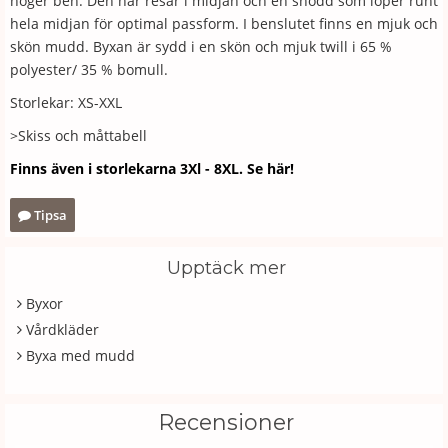
höger ben. Den har resår i midjan och en snodd som löper runt
hela midjan för optimal passform. I benslutet finns en mjuk och
skön mudd. Byxan är sydd i en skön och mjuk twill i 65 %
polyester/ 35 % bomull.
Storlekar: XS-XXL
>Skiss och måttabell
Finns även i storlekarna 3Xl - 8XL. Se här!
Tipsa
Upptäck mer
Byxor
Vårdkläder
Byxa med mudd
Recensioner