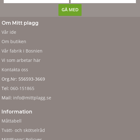
Om Mitt plagg
Vår ide
Om butiken
Vår fabrik i Bosnien
Vi som arbetar här
Kontakta oss
Org.Nr: 556593-3669
Tel:
060-151865
Mail:
info@mittplagg.se
Information
Måttabell
Tvätt- och skötselråd
MittPlaggs' Policyer