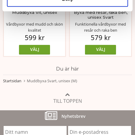
★
★
★
★
★
★
★
★
★
★
Muddbyxa Vit, unisex
Byxa med resår, raka ben,
unisex Svart
Vårdbyxor med mudd och skön
Funktionella vårdbyxor med
kvalitet
resår och raka ben
599 kr
579 kr
VÄLJ
VÄLJ
Du är här
Startsidan
Muddbyxa Svart, unisex (M)
TILL TOPPEN
Nyhetsbrev