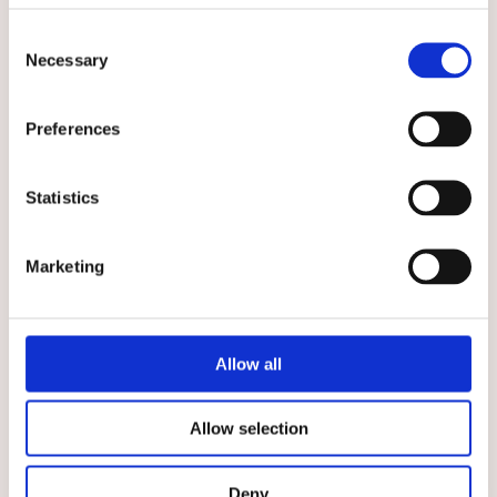
Consent
Necessary
Selection
★
★
★
★
★
★
★
★
★
★
Muddbyxa Grön, unisex
Muddbyxa Marinblå, unisex
Preferences
Bekväm vårdbyxa med mudd i
Unisexbyxa med mudd i
härlig grön färg
benslutet
579 kr
599 kr
Statistics
VÄLJ
VÄLJ
Marketing
Välj storlek
Välj storlek
Allow all
Allow selection
Deny