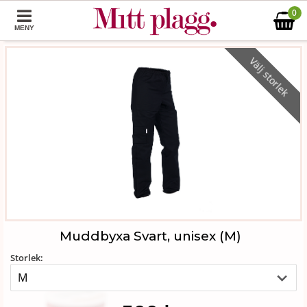
0
MENY
Välj storlek
Muddbyxa Svart, unisex (M)
Storlek: