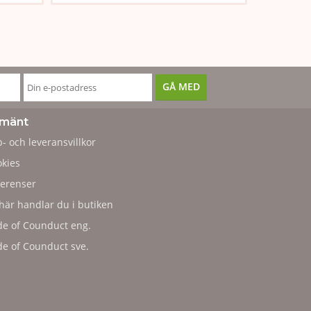
lmänt
- och leveransvillkor
kies
erenser
här handlar du i butiken
e of Counduct eng.
e of Counduct sve.