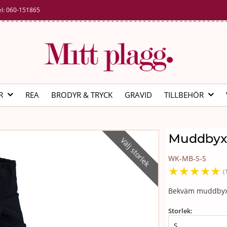
el:
060-151865
R
REA
BRODYR & TRYCK
GRAVID
TILLBEHÖR
Muddbyxa 
Välj storlek
WK-MB-S-S
★
★
★
★
★
(
Bekväm muddbyxa 
Storlek: