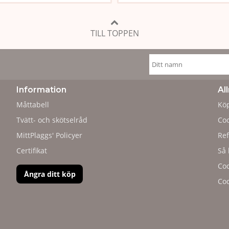
TILL TOPPEN
Information
Al
Måttabell
Köp
Tvätt- och skötselråd
Coo
MittPlaggs' Policyer
Ref
Certifikat
Så 
Cod
Ångra ditt köp
Cod