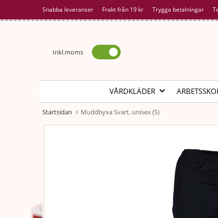
Snabba leveranser
Frakt från 19 kr
Trygga betalningar
T
Inkl.moms
VÅRDKLÄDER
ARBETSSKO
Startsidan
Muddbyxa Svart, unisex (S)