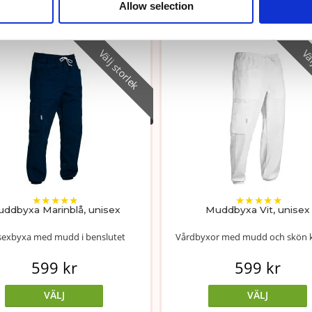
Liknande produkter
Allow selection
Välj storlek
Väl
★
★
★
★
★
★
★
★
★
★
ddbyxa Marinblå, unisex
Muddbyxa Vit, unisex
sexbyxa med mudd i benslutet
Vårdbyxor med mudd och skön k
599 kr
599 kr
VÄLJ
VÄLJ