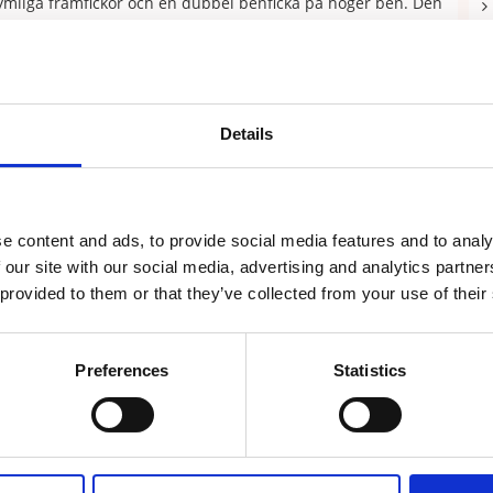
ymliga framfickor och en dubbel benficka på höger ben. Den
midjan för optimal passform. I benslutet finns en mjuk och
65 % polyester/ 35 % bomull.
Details
e content and ads, to provide social media features and to analy
Recensioner
 our site with our social media, advertising and analytics partn
 provided to them or that they’ve collected from your use of their
Preferences
Statistics
Skriv en recension