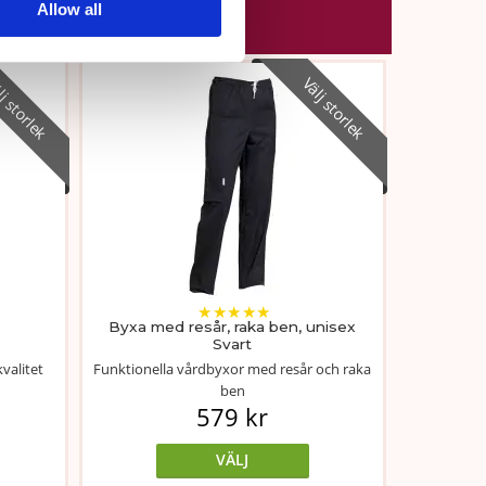
Allow all
j storlek
Välj storlek
★
★
★
★
★
Byxa med resår, raka ben, unisex
Svart
valitet
Funktionella vårdbyxor med resår och raka
ben
579 kr
VÄLJ