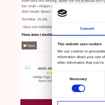
inom vård och omsorg. Byxan har två praktiska och r
har resår i midjan och en snodd som löper runt hela 
skön mudd. Byxan är sydd i en skön och mjuk twill i 
Storlekar: XS-XXL
>Skiss och måttabell
Consent
Finns även i storlekarna 3XL - 8XL. Se här!
This website uses cookies
Tipsa
We use cookies to personalis
information about your use of
other information that you’ve
Malin Alexandra Frost
★
★
★
★
★
Consent
Väldigt höga i midjan men sköna
Necessary
Selection
byxor och bra passform!