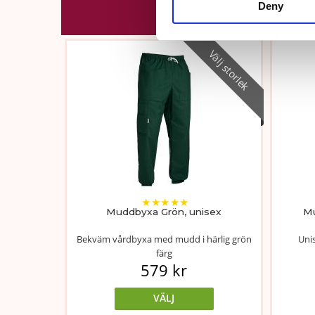
Deny
Välj storlek
★
★
★
★
★
Muddbyxa Grön, unisex
Mu
Bekväm vårdbyxa med mudd i härlig grön
Uni
färg
579 kr
VÄLJ