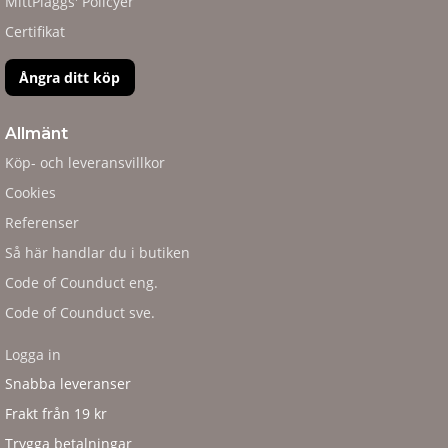
MittPlaggs' Policyer
Certifikat
Ångra ditt köp
Allmänt
Köp- och leveransvillkor
Cookies
Referenser
Så här handlar du i butiken
Code of Counduct eng.
Code of Counduct sve.
Logga in
Snabba leveranser
Frakt från 19 kr
Trygga betalningar