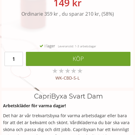
149 kr
Ordinarie 359 kr , du sparar 210 kr, (58%)
I lager
Leveranstid: 1-3 arbetsdagar
KÖP
★
★
★
★
★
WK-CBD-S-L
CapriByxa Svart Dam
Arbetskläder för varma dagar!
Det här är vår trekvartsbyxa för varma arbetsdagar eller bara
för att det är bekvämt och skönt. Vårdkläderna du bär ska vara
sköna och passa dig och ditt jobb. Capribyxan har ett kvinnligt