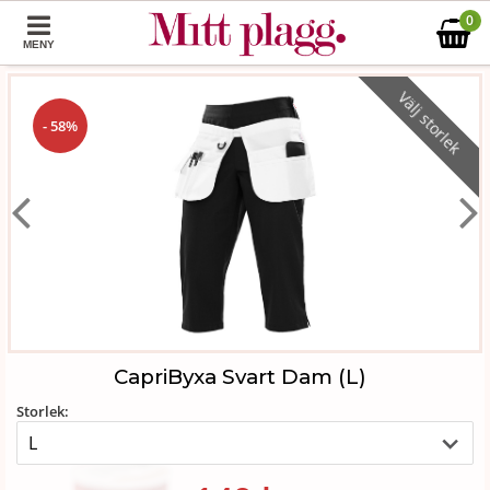
0
MENY
Välj storlek
- 58%
CapriByxa Svart Dam (L)
Storlek: