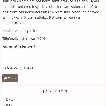
snitt och en smalare passform samt dragkedja i sidan. Byxan
har slät front med insydda veck och resår i sidorna för bättre
passform. Vid benslutet finns en 5 cm slits. Modellen är sydd i
en mjuk och följsam satinkvalitet som ger en skön
bomullskänsla.
Maskintvätt 60 grader
Tillgängliga storlekar: XS-XL
Färger:vitt eller svart
> skiss och måttabell
Tipsa
Upptäck mer
Byxor
REA