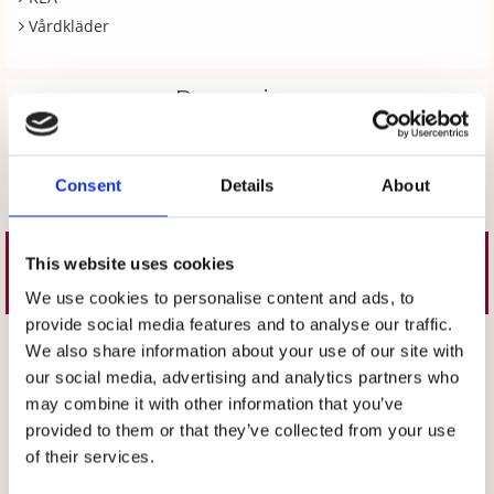
Vårdkläder
Recensioner
Produkten har inga recensioner
Consent
Details
About
Skriv en recension
This website uses cookies
Liknande produkter
We use cookies to personalise content and ads, to
provide social media features and to analyse our traffic.
Välj färg
Välj färg
We also share information about your use of our site with
our social media, advertising and analytics partners who
may combine it with other information that you’ve
provided to them or that they’ve collected from your use
of their services.