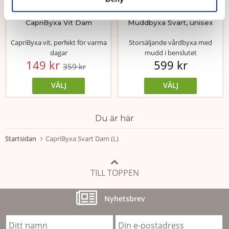
★
★
★
★
★
★
★
★
★
★
CapriByxa Vit Dam
Muddbyxa Svart, unisex
CapriByxa vit, perfekt för varma
Storsäljande vårdbyxa med
dagar
mudd i benslutet
149 kr
599 kr
359 kr
VÄLJ
VÄLJ
Du är här
Startsidan
CapriByxa Svart Dam (L)
TILL TOPPEN
Nyhetsbrev