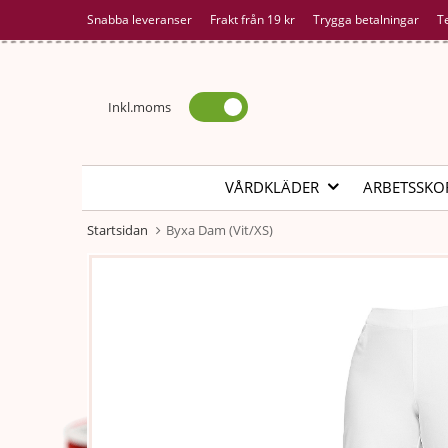
Snabba leveranser
Frakt från 19 kr
Trygga betalningar
T
Inkl.moms
VÅRDKLÄDER
ARBETSSKO
Startsidan
Byxa Dam (Vit/XS)