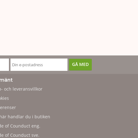
lmänt
- och leveransvillkor
kies
erenser
här handlar du i butiken
e of Counduct eng.
e of Counduct sve.