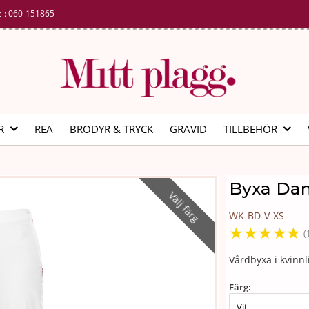
el:
060-151865
R
REA
BRODYR & TRYCK
GRAVID
TILLBEHÖR
Byxa Dam
Välj färg
WK-BD-V-XS
★
★
★
★
★
(
Vårdbyxa i kvinn
Färg: