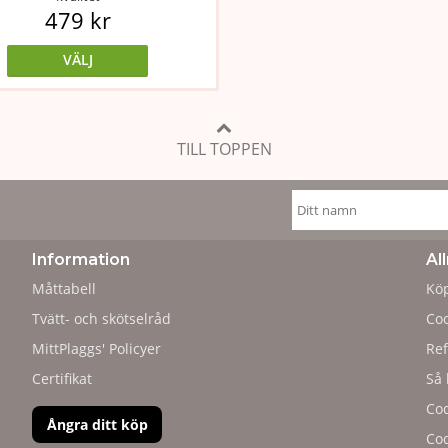
479 kr
VÄLJ
TILL TOPPEN
Information
Al
Måttabell
Köp
Tvätt- och skötselråd
Coo
MittPlaggs' Policyer
Ref
Certifikat
Så 
Cod
Ångra ditt köp
Cod