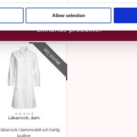
Skriv en recension
Allow selection
Liknande produkter
Välj storlek
★
★
★
★
★
Läkarrock, dam
n läkarrock i dammodell och härlig
kvalitet