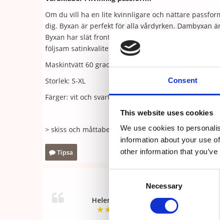
Om du vill ha en lite kvinnligare och nättare passfo
dig. Byxan är perfekt för alla vårdyrken. Dambyxan är
Byxan har slät front med insydda veck och resår i si
följsam satinkvalitet som ger en skön bomullskänsla.
Maskintvätt 60 grader
Storlek: S-XL
Consent
Färger: vit och svart
This website uses cookies
We use cookies to personalis
> skiss och måttabell
information about your use of
other information that you’ve
Tipsa
Consent
Necessary
Selection
Helena Therus
★
★
★
★
★