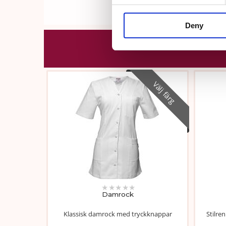
Deny
Välj färg
★
★
★
★
★
Damrock
Klassisk damrock med tryckknappar
Stilre