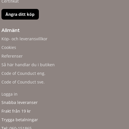
Certifikat
Ångra ditt köp
Allmänt
Köp- och leveransvillkor
Cookies
Referenser
Så här handlar du i butiken
Code of Counduct eng.
Code of Counduct sve.
Logga in
Snabba leveranser
Frakt från 19 kr
Trygga betalningar
Tel:
060-151865