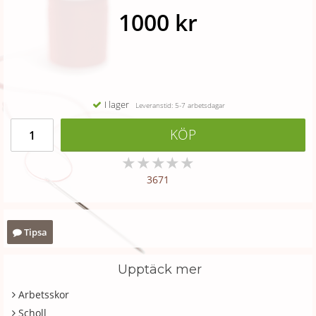
1000 kr
I lager
Leveranstid: 5-7 arbetsdagar
KÖP
★
★
★
★
★
3671
Tipsa
Upptäck mer
Arbetsskor
Scholl