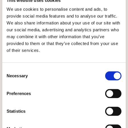
This website uses cookies
We use cookies to personalise content and ads, to
★
★
★
★
★
★
★
★
★
★
provide social media features and to analyse our traffic.
Scholl Rio Wedge Adapta
Scholl Malaren Low Adapt
Black
Black
We also share information about your use of our site with
Scholl sandal RIO WG AD med
Scholl sandal MALAREN LOW AD
our social media, advertising and analytics partners who
en flexibel korksula och en
med en flexibel korksula och en
may combine it with other information that you’ve
1000 kr
1100 kr
skålad inners...
skålad i...
provided to them or that they’ve collected from your use
of their services.
VÄLJ
VÄLJ
Välj storlek
Välj storlek
Consent
Necessary
Selection
Preferences
Statistics
★
★
★
★
★
★
★
★
★
★