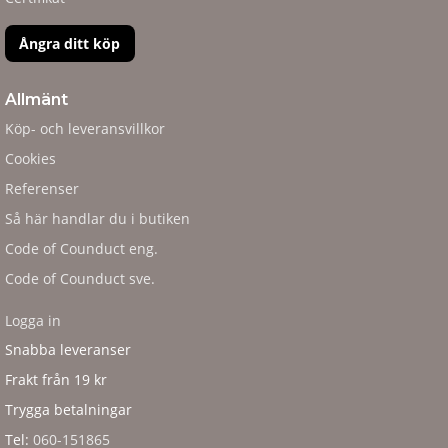
Ångra ditt köp
Allmänt
Köp- och leveransvillkor
Cookies
Referenser
Så här handlar du i butiken
Code of Counduct eng.
Code of Counduct sve.
Logga in
Snabba leveranser
Frakt från 19 kr
Trygga betalningar
Tel:
060-151865