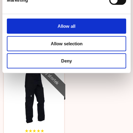
Marketing
★
★
★
★
★
★
★
★
★
★
Pegasus Black
Bussarong Tidlös Svart
Allow all
Ett par härliga & stabila tofflor i
Bussarong Tidlös i nattsvart färg
tovad fårull. Modellen har en...
799 kr
529 kr
Allow selection
VÄLJ
VÄLJ
Deny
Välj storlek
★
★
★
★
★