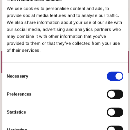
We use cookies to personalise content and ads, to
Recensioner
provide social media features and to analyse our traffic.
We also share information about your use of our site with
Produkten har inga recensioner
our social media, advertising and analytics partners who
may combine it with other information that you’ve
Skriv en recension
provided to them or that they’ve collected from your use
of their services.
Liknande produkter
Consent
Necessary
Selection
Välj storlek
Välj storlek
Preferences
Statistics