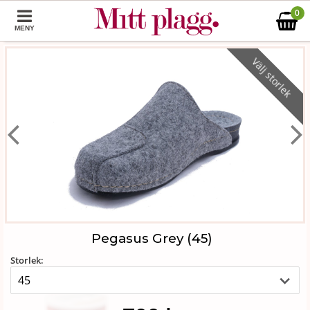
0
MENY
Välj storlek
Pegasus Grey (45)
Storlek: