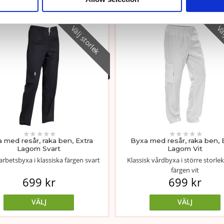
Välj storlek
Väl
★
★
★
★
★
★
★
★
★
★
 med resår, raka ben, Extra
Byxa med resår, raka ben, 
Lagom Svart
Lagom Vit
arbetsbyxa i klassiska färgen svart
Klassisk vårdbyxa i större storle
färgen vit
699 kr
699 kr
VÄLJ
VÄLJ