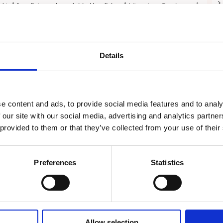
ed två framfickor och en dubbel benficka på höger ben. Den har resår
ns en mjuk och skön mudd för komfort. Byxan är sydd i twill, 35%
Details
e content and ads, to provide social media features and to analy
Recensioner
 our site with our social media, advertising and analytics partn
 provided to them or that they’ve collected from your use of their
Maria Höglund
★
★
★
★
★
Preferences
Statistics
Skriv en recension
Liknande produkter
Allow selection