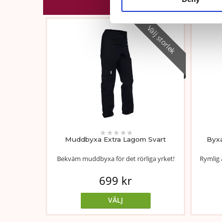
Välj storlek
★
★
★
★
★
Muddbyxa Extra Lagom Svart
Byxa
Bekväm muddbyxa för det rörliga yrket!
Rymlig 
699 kr
VÄLJ