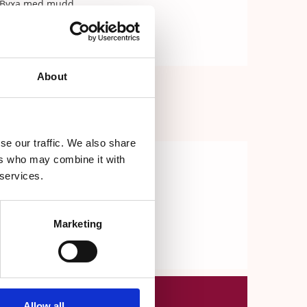
Byxa med mudd
Byxor Extra Lagom
Plus size
About
se our traffic. We also share
ers who may combine it with
 services.
Marketing
Allow all