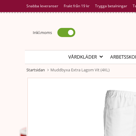
Snabba leveranser
Frakt från 19 kr
Trygga betalningar
T
Inkl.moms
VÅRDKLÄDER
ARBETSSKO
Startsidan
Muddbyxa Extra Lagom Vit (4XL)