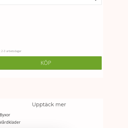
 2-3 arbetsdagar
KÖP
Upptäck mer
Byxor
Vårdkläder