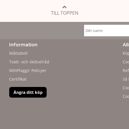
TILL TOPPEN
Information
Al
Måttabell
Köp
Tvätt- och skötselråd
Coo
MittPlaggs' Policyer
Ref
Certifikat
Så 
Cod
Ångra ditt köp
Cod