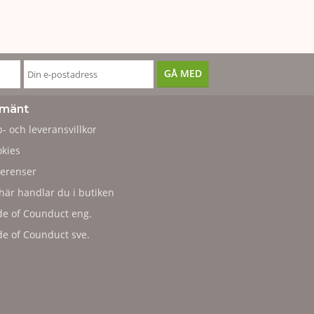
lmänt
- och leveransvillkor
kies
erenser
här handlar du i butiken
e of Counduct eng.
e of Counduct sve.