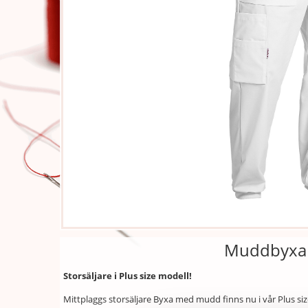
Muddbyxa 
Storsäljare i Plus size modell!
Mittplaggs storsäljare Byxa med mudd finns nu i vår Plus s