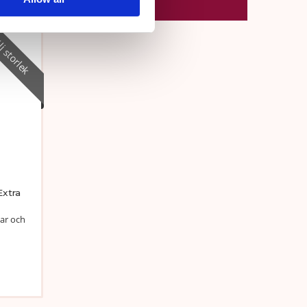
j storlek
Extra
kar och