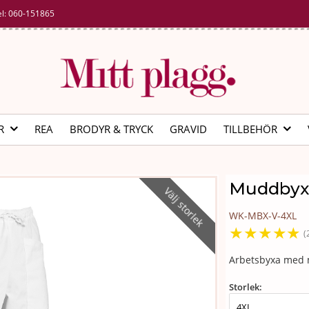
el:
060-151865
R
REA
BRODYR & TRYCK
GRAVID
TILLBEHÖR
Muddbyxa
Välj storlek
WK-MBX-V-4XL
★
★
★
★
★
(
Arbetsbyxa med 
Storlek: