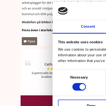
arbetsplagget för det rörliga vårdyrket. Byxan är försedd m
och en snodd i midjan för optimal passform. I benslutet fin
bommul och 65% polyester. Din komfort är vår prioritet!
Modellen på bilden bär 7XL.
Consent
Finns även i storlekarna XS-XXL. Se här!
Tipsa
This website uses cookies
We use cookies to personalis
information about your use of
other information that you’ve
Catharina Allo
★
★
★
★
★
Consent
Supersnabb leverans och alltid bra
kvalitet på era kläder
Necessary
Selection
Deny