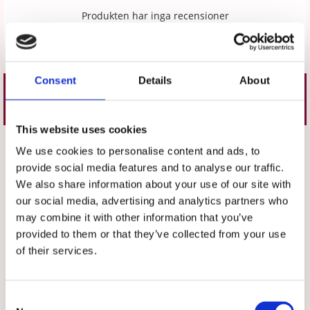
Produkten har inga recensioner
Skriv en recension
Consent
Details
About
Liknande produkter
This website uses cookies
Välj storlek
Välj storlek
We use cookies to personalise content and ads, to
provide social media features and to analyse our traffic.
We also share information about your use of our site with
our social media, advertising and analytics partners who
may combine it with other information that you’ve
provided to them or that they’ve collected from your use
of their services.
★
★
★
★
★
★
★
★
★
★
Consent
Bussarong Extra Lagom
Byxa med resår, raka ben,