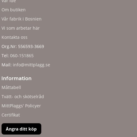
Vår ide
Om butiken
Vår fabrik i Bosnien
Vi som arbetar här
Kontakta oss
Org.Nr: 556593-3669
Tel:
060-151865
Mail:
info@mittplagg.se
Information
Måttabell
Tvätt- och skötselråd
MittPlaggs' Policyer
Certifikat
Ångra ditt köp