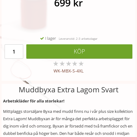
699 kr
I lager
Leveranstid: 2-3 arbetsdagar
KÖP
★
★
★
★
★
WK-MBX-S-4XL
Muddbyxa Extra Lagom Svart
Arbetskläder för alla storlekar!
Mittplaggs storsäljare Byxa med mudd finns nu i vår plus size kollektion
Extra Lagom! Muddbyxan är för många det perfekta arbetsplagget för
dig inom vård och omsorg. Byxan är försedd med två framfickor och en
dubbel benficka på höger ben. Den har både resår och snodd i midjan