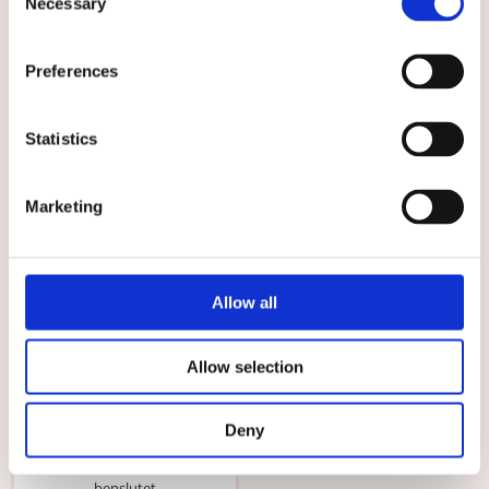
Marinblå
Extra Lagom Svart
Necessary
Selection
Marinblå bussarong i större
Svart vårdbyxa i klassisk modell
storlekar
579 kr
699 kr
Preferences
VÄLJ
VÄLJ
Statistics
Välj storlek
Marketing
Allow all
Allow selection
★
★
★
★
★
Muddbyxa Extra Lagom Vit
Deny
Arbetsbyxa med mudd i
benslutet