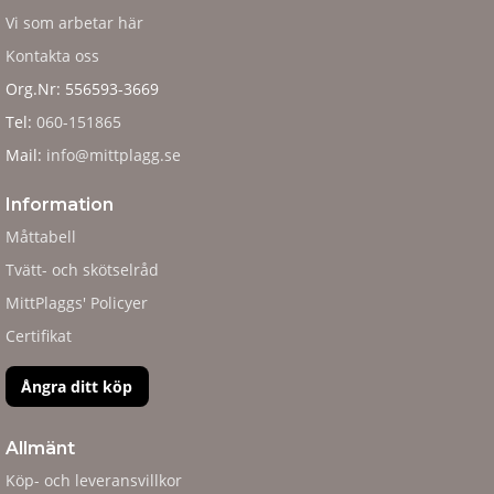
Vi som arbetar här
Kontakta oss
Org.Nr: 556593-3669
Tel:
060-151865
Mail:
info@mittplagg.se
Information
Måttabell
Tvätt- och skötselråd
MittPlaggs' Policyer
Certifikat
Ångra ditt köp
Allmänt
Köp- och leveransvillkor