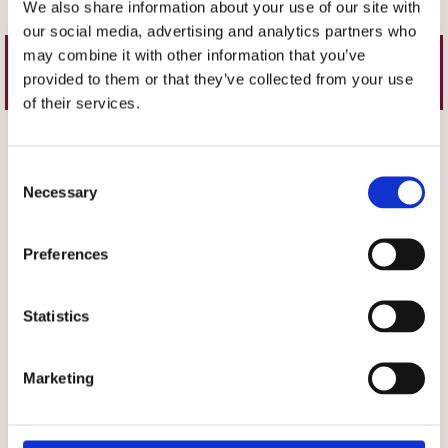
We also share information about your use of our site with
our social media, advertising and analytics partners who
may combine it with other information that you’ve
Liknande produkter
provided to them or that they’ve collected from your use
of their services.
Välj storlek
Välj storlek
Consent
Necessary
Selection
Preferences
Statistics
★
★
★
★
★
★
★
★
★
★
Moheda Åre Black
Moheda Åre Cognac
Marketing
Upplev den ultimata
Upplev den ultimata
inomhuslyxen med våra mysiga
inomhuslyxen med våra mysiga
699 kr
699 kr
mocka tofflor!
mocka tofflor!