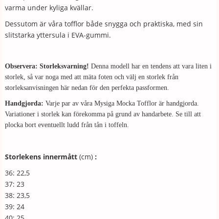
varma under kyliga kvällar.
Dessutom är våra tofflor både snygga och praktiska, med sin
slitstarka yttersula i EVA-gummi.
Observera: Storleksvarning!
Denna modell har en tendens att vara liten i
storlek, så var noga med att mäta foten och välj en storlek från
storleksanvisningen här nedan för den perfekta passformen.
Handgjorda:
Varje par av våra Mysiga Mocka Tofflor är handgjorda.
Variationer i storlek kan förekomma på grund av handarbete. Se till att
plocka bort eventuellt ludd från tån i toffeln.
Storlekens innermått
(cm)
:
36: 22,5
37: 23
38: 23,5
39: 24
40: 25