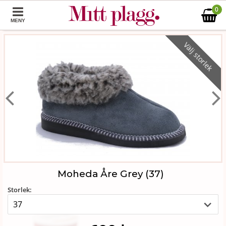
0
MENY
Välj storlek
Moheda Åre Grey (37)
Storlek: