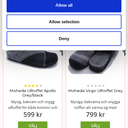
Allow all
VÄLJ
VÄLJ
Allow selection
Välj storlek
Välj storlek
Deny
★
★
★
★
★
★
★
★
★
★
Moheda Ulltoffel Apollo
Moheda Virgo Ulltoffel Grey
Grey/black
Mysig, bekväm och snygg
Mysiga, bekväma och snygga
ulltoffel för både kvinnor och
tofflor att värma sig med
599 kr
799 kr
män.
inomhus. Ovande...
VÄLJ
VÄLJ