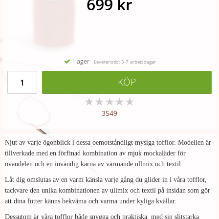
699 kr
I lager
Leveranstid: 5-7 arbetsdagar
KÖP
★
★
★
★
★
3549
Njut av varje ögonblick i dessa oemotståndligt mysiga tofflor. Modellen är
tillverkade med en förfinad kombination av mjuk mockaläder för
ovandelen och en invändig kärna av värmande ullmix och textil.
Låt dig omslutas av en varm känsla varje gång du glider in i våra tofflor,
tackvare den unika kombinationen av ullmix och textil på insidan som gör
att dina fötter känns bekväma och varma under kyliga kvällar.
Dessutom är våra tofflor både snygga och praktiska, med sin slitstarka