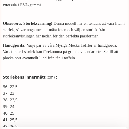
yttersula i EVA-gummi.
Observera: Storleksvarning!
Denna modell har en tendens att vara liten i
storlek, så var noga med att mäta foten och välj en storlek från
storleksanvisningen här nedan för den perfekta passformen.
Handgjorda:
Varje par av våra Mysiga Mocka Tofflor är handgjorda.
Variationer i storlek kan förekomma på grund av handarbete. Se till att
plocka bort eventuellt ludd från tån i toffeln.
Storlekens innermått
(cm)
:
36: 22,5
37: 23
38: 23,5
39: 24
40: 25
41: 25,5
42: 26,5