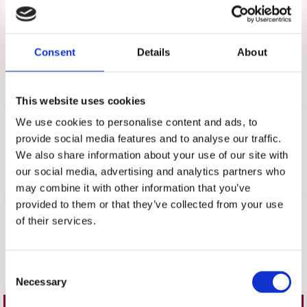
43: 27
44: 27,5
45: 28
Consent
Details
About
46: 28,5
Tipsa
This website uses cookies
We use cookies to personalise content and ads, to
Upptäck mer
provide social media features and to analyse our traffic.
Arbetsskor
We also share information about your use of our site with
Moheda
our social media, advertising and analytics partners who
may combine it with other information that you’ve
provided to them or that they’ve collected from your use
Recensioner
of their services.
Produkten har inga recensioner
Consent
Skriv en recension
Necessary
Selection