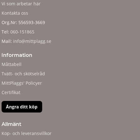
Vi som arbetar här
Kontakta oss
Org.Nr: 556593-3669
Tel:
060-151865
Mail:
info@mittplagg.se
Information
Måttabell
Tvätt- och skötselråd
MittPlaggs' Policyer
Certifikat
Ångra ditt köp
Allmänt
Köp- och leveransvillkor