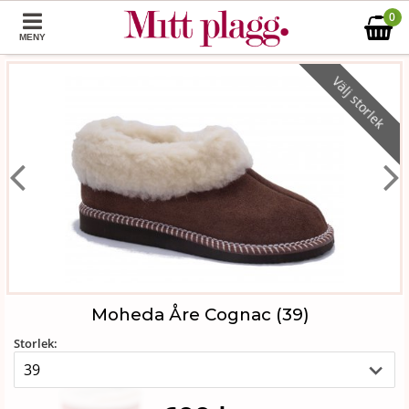
0
MENY
Välj storlek
Moheda Åre Cognac (39)
Storlek: