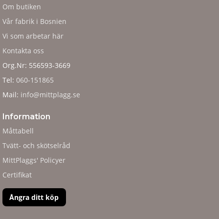
Om butiken
Vår fabrik i Bosnien
Vi som arbetar här
Kontakta oss
Org.Nr: 556593-3669
Tel:
060-151865
Mail:
info@mittplagg.se
Information
Måttabell
Tvätt- och skötselråd
MittPlaggs' Policyer
Certifikat
Ångra ditt köp