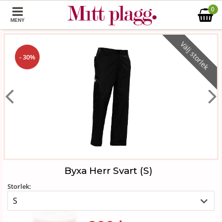
0
MENY
Välj storlek
- 30%
Byxa Herr Svart (S)
Storlek: