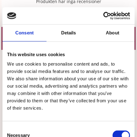
Produkten har inga recensioner
Skriv en recension
Consent
Details
About
Liknande produkter
This website uses cookies
Välj storlek
Välj färg
We use cookies to personalise content and ads, to
provide social media features and to analyse our traffic.
We also share information about your use of our site with
our social media, advertising and analytics partners who
may combine it with other information that you’ve
provided to them or that they’ve collected from your use
of their services.
★
★
★
★
★
★
★
★
★
★
Muddbyxa Vit, unisex
Byxa Dam
Consent
Necessary
Selection