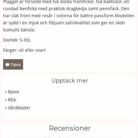
Plagget är försedd med två dolda framfickor, två bakfickor, en
rundad benficka med praktisk dragkedja samt pennfack. Den
har slät front med resår i sidorna för bättre passform.Modellen
är sydd i en mjuk och följsam satinkvalitet som ger en skön
bomulls känsla.
Storlek: S-XXL
Färger: vit eller svart
Tipsa
Upptäck mer
Byxor
REA
Vårdkläder
Recensioner