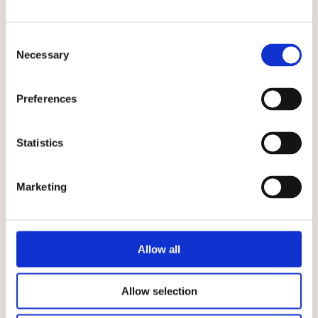
Consent
Necessary
Selection
★
★
★
★
★
★
★
★
★
★
Tunika Emma Extra Lagom
Tunika Emma Extra Lagom
Preferences
Vit
Marinblå
Perfekta arbetstunikan
Bekväm vårdtunika med
kvinnligt snitt
Statistics
579 kr
579 kr
VÄLJ
VÄLJ
Marketing
Välj storlek
Allow all
Allow selection