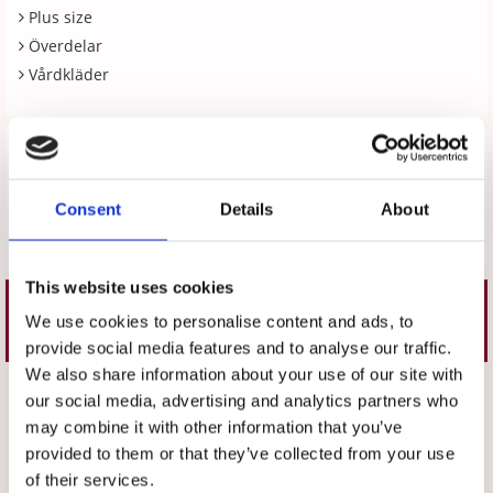
Plus size
Överdelar
Vårdkläder
Recensioner
Produkten har inga recensioner
Consent
Details
About
Skriv en recension
This website uses cookies
Liknande produkter
We use cookies to personalise content and ads, to
provide social media features and to analyse our traffic.
We also share information about your use of our site with
Välj storlek
Välj storlek
our social media, advertising and analytics partners who
may combine it with other information that you’ve
provided to them or that they’ve collected from your use
of their services.