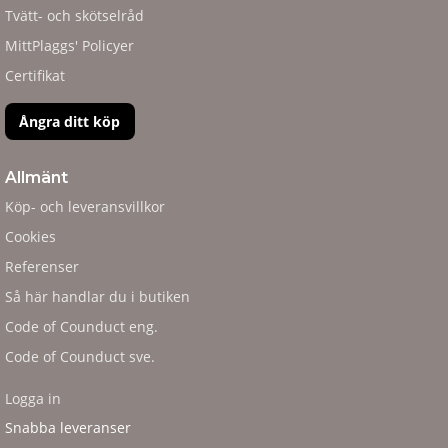
Tvätt- och skötselråd
MittPlaggs' Policyer
Certifikat
Ångra ditt köp
Allmänt
Köp- och leveransvillkor
Cookies
Referenser
Så här handlar du i butiken
Code of Counduct eng.
Code of Counduct sve.
Logga in
Snabba leveranser