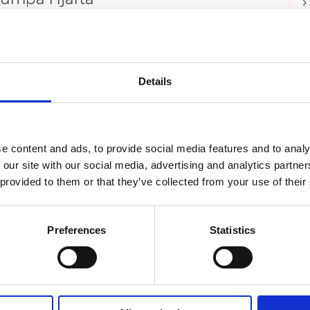
ge sig själv lite kärlek. Därför passar denna stödstrumpa dig
fina stödstrumpor. Strumpan underlättar långa arbetspass
ga mönster.
40 % polyamid/6 % elastan (Lycra). Strumporna är tillverkade
Details
för att de ska vara så bekväm som möjligt.
umlas ej.
e content and ads, to provide social media features and to analy
 our site with our social media, advertising and analytics partn
 provided to them or that they’ve collected from your use of their
Recensioner
Produkten har inga recensioner
Preferences
Statistics
Skriv en recension