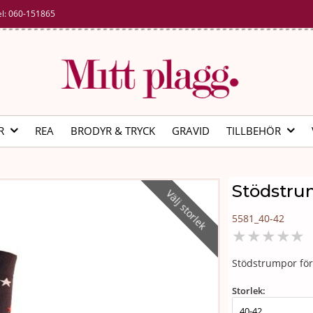
el:
060-151865
R
REA
BRODYR & TRYCK
GRAVID
TILLBEHÖR
Stödstru
Välj storlek
5581_40-42
★
★
★
★
★
Stödstrumpor för
Storlek: