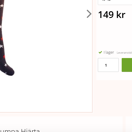
149 kr
I lager
Leveranstid:
rumpa Hjärta