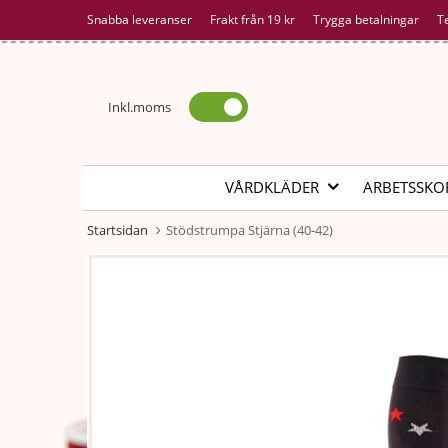
Snabba leveranser
Frakt från 19 kr
Trygga betalningar
T
Inkl.moms
VÅRDKLÄDER
ARBETSSKO
Startsidan
Stödstrumpa Stjärna (40-42)