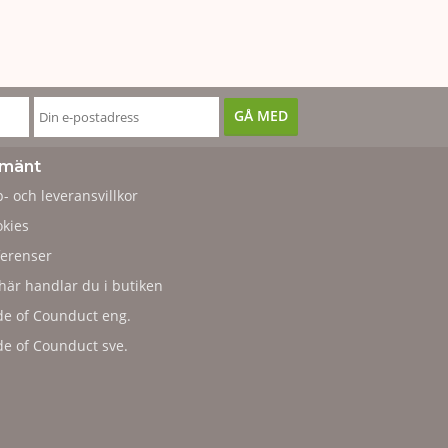
lmänt
- och leveransvillkor
kies
erenser
här handlar du i butiken
e of Counduct eng.
e of Counduct sve.