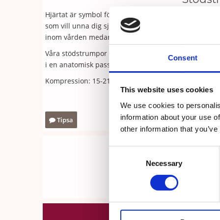
Hjärtat är symbol för kärleken och det är viktigt att 
som vill unna dig själv ett par riktigt bekväma och 
inom vården medan de sprider kärlek med sitt härli
Våra stödstrumpor är tillverkade av 54 % bomull och 
Consent
i en anatomisk passform med rymlig tå och mjuk häl 
Kompression: 15-21 mmHg, Tvättråd: 40 grader, torkt
This website uses cookies
We use cookies to personalis
information about your use of
Tipsa
other information that you’ve
Consent
Necessary
Selection