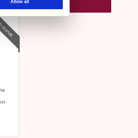
Allow all
j storlek
uta
til