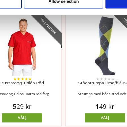
Liknande produkter
Allow selection
Välj storlek
Väl
★
★
★
★
★
★
★
★
★
★
Bussarong Tidlös Röd
Stödstrumpa Lime/blå-r
sarong Tidlös i varm röd färg
Strumpa med både stöd och s
529 kr
149 kr
VÄLJ
VÄLJ