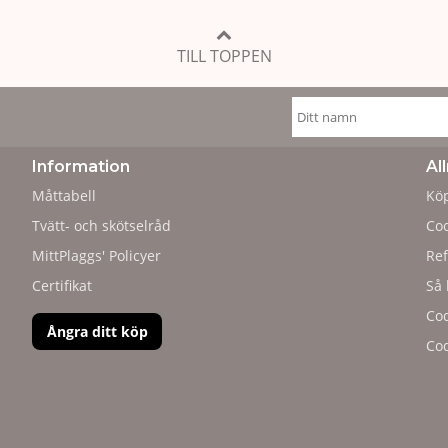
TILL TOPPEN
Information
Al
Måttabell
Köp
Tvätt- och skötselråd
Coo
MittPlaggs' Policyer
Ref
Certifikat
Så 
Cod
Ångra ditt köp
Cod