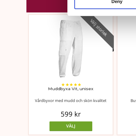
Deny
Välj storlek
★
★
★
★
★
Muddbyxa Vit, unisex
Vårdbyxor med mudd och skön kvalitet
Bus
599 kr
VÄLJ