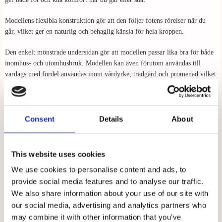
Modellens flexibla konstruktion gör att den följer fotens rörelser när du
går, vilket ger en naturlig och behaglig känsla för hela kroppen.
Den enkelt mönstrade undersidan gör att modellen passar lika bra för både
inomhus- och utomhusbruk. Modellen kan även förutom användas till
vardags med fördel användas inom vårdyrke, trädgård och promenad vilket
ger dig flexibilitet, bekvämlighet och mångsidighet för alla tillfällen.
Inkluderad i Mohedas comfort serie, du kan vara säker på att sandalen är
designad med fokus på din komfort och ditt välbefinnande.
Consent
Details
About
This website uses cookies
Storlekens innermått i cm:
We use cookies to personalise content and ads, to
36: 22,5
37: 23
provide social media features and to analyse our traffic.
38: 24
We also share information about your use of our site with
39: 24,5
our social media, advertising and analytics partners who
40: 25
may combine it with other information that you’ve