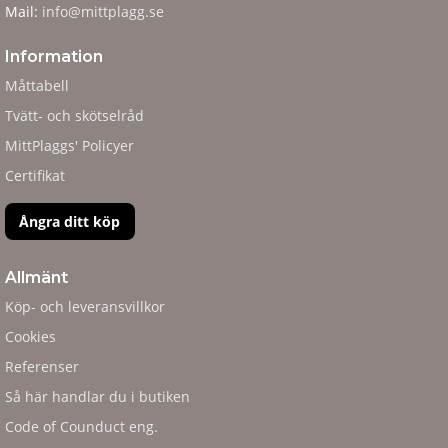
Mail:
info@mittplagg.se
Information
Måttabell
Tvätt- och skötselråd
MittPlaggs' Policyer
Certifikat
Ångra ditt köp
Allmänt
Köp- och leveransvillkor
Cookies
Referenser
Så här handlar du i butiken
Code of Counduct eng.