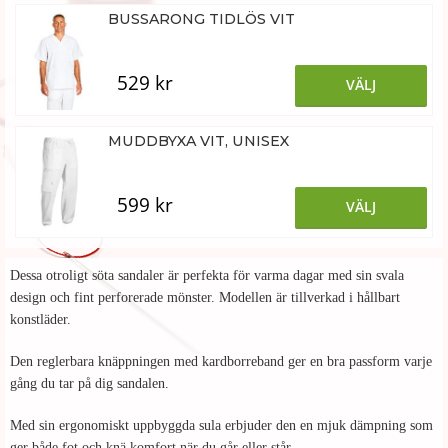
BUSSARONG TIDLÖS VIT
529 kr
VÄLJ
MUDDBYXA VIT, UNISEX
599 kr
VÄLJ
Dessa otroligt söta sandaler är perfekta för varma dagar med sin svala
design och fint perforerade mönster. Modellen är tillverkad i hållbart
konstläder.
Den reglerbara knäppningen med kardborreband ger en bra passform varje
gång du tar på dig sandalen.
Med sin ergonomiskt uppbyggda sula erbjuder den en mjuk dämpning som
ger både fot och knä komfort när du går eller står.