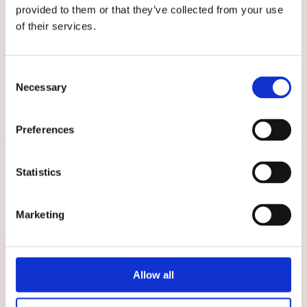
41: 26
provided to them or that they’ve collected from your use
of their services.
Tipsa
Upptäck mer
Consent
Necessary
Selection
Arbetsskor
Scholl
Preferences
Recensioner
Statistics
Produkten har inga recensioner
Marketing
Skriv en recension
Du är här
Allow all
Startsidan
Sigrid White (42)