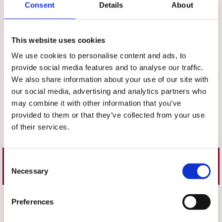
Consent
Details
About
Upptäck mer
This website uses cookies
Arbetsskor
Scholl
We use cookies to personalise content and ads, to
provide social media features and to analyse our traffic.
We also share information about your use of our site with
Recensioner
our social media, advertising and analytics partners who
may combine it with other information that you’ve
Produkten har inga recensioner
provided to them or that they’ve collected from your use
of their services.
Skriv en recension
Consent
Liknande produkter
Necessary
Selection
Välj storlek
Välj storlek
Preferences