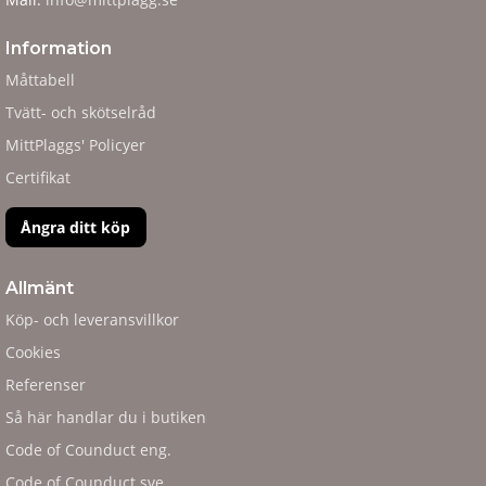
Information
Måttabell
Tvätt- och skötselråd
MittPlaggs' Policyer
Certifikat
Ångra ditt köp
Allmänt
Köp- och leveransvillkor
Cookies
Referenser
Så här handlar du i butiken
Code of Counduct eng.
Code of Counduct sve.