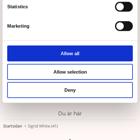
Statistics
Marketing
★
★
★
★
★
★
★
★
★
★
Allow all
Bussarong Tidlös Vit
Muddbyxa Vit, unisex
Det perfekta vårdplagget i
Vårdbyxor med mudd och skön
Allow selection
stilren vit färg
kvalitet
529 kr
599 kr
Deny
VÄLJ
VÄLJ
Du är här
Startsidan
Sigrid White (41)