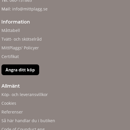
Tel:
060-151865
Mail:
info@mittplagg.se
Information
Måttabell
Tvätt- och skötselråd
MittPlaggs' Policyer
Certifikat
Ångra ditt köp
Allmänt
Köp- och leveransvillkor
Cookies
Referenser
Så här handlar du i butiken
Code of Counduct eng.