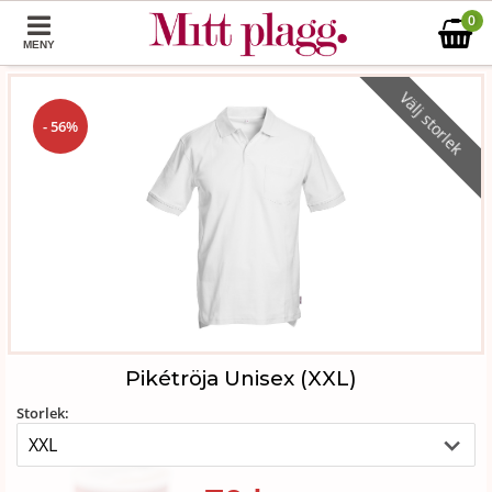
0
MENY
Välj storlek
- 56%
Pikétröja Unisex (XXL)
Storlek: