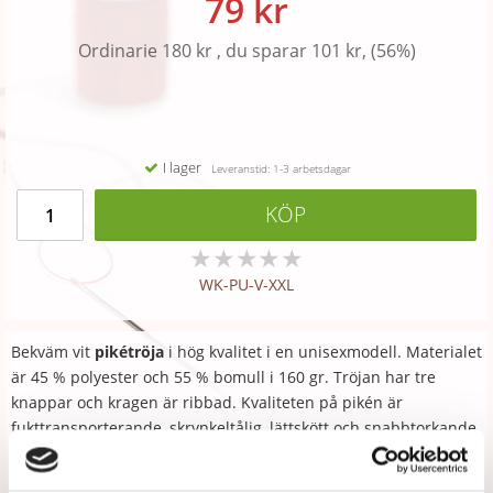
79 kr
Ordinarie 180 kr , du sparar 101 kr, (56%)
I lager
Leveranstid: 1-3 arbetsdagar
KÖP
★
★
★
★
★
WK-PU-V-XXL
Bekväm vit
pikétröja
i hög kvalitet i en unisexmodell. Materialet
är 45 % polyester och 55 % bomull i 160 gr. Tröjan har tre
knappar och kragen är ribbad. Kvaliteten på pikén är
fukttransporterande, skrynkeltålig, lättskött och snabbtorkande.
Maskintvätt 60 grader
Storlek L-XXL