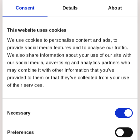
Consent
Details
About
Tipsa
Upptäck mer
This website uses cookies
We use cookies to personalise content and ads, to
REA
provide social media features and to analyse our traffic.
Vårdkläder
We also share information about your use of our site with
Överdelar
our social media, advertising and analytics partners who
may combine it with other information that you’ve
Recensioner
provided to them or that they’ve collected from your use
of their services.
Produkten har inga recensioner
Skriv en recension
Consent
Necessary
Selection
Du är här
Preferences
Startsidan
Pikétröja Unisex (XXL)