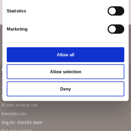
Statistics
TILL TOPPEN
Marketing
Nyhetsbrev
Allow all
Om Mitt plagg
Allow selection
Vår ide
Om butiken
Deny
Vår fabrik i Bosnien
Vi som arbetar här
Kontakta oss
Org.Nr: 556593-3669