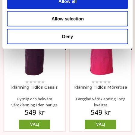
Allow all
VÄLJ
VÄLJ
Allow selection
Välj storlek
Välj storlek
Deny
★
★
★
★
★
★
★
★
★
★
Klänning Tidlös Cassis
Klänning Tidlös Mörkrosa
Rymlig och bekväm
Färgglad vårdklänning i hög
vårdklänning i den härliga
kvalitet
549 kr
549 kr
färgen cassis
VÄLJ
VÄLJ