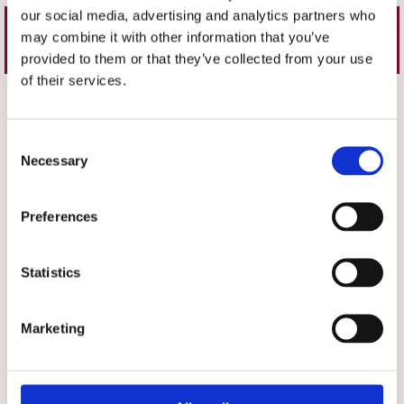
our social media, advertising and analytics partners who
may combine it with other information that you’ve
Liknande produkter
provided to them or that they’ve collected from your use
of their services.
Välj storlek
Välj storlek
Consent
Necessary
Selection
Preferences
Statistics
★
★
★
★
★
★
★
★
★
★
Bussarong Tidlös Röd
Klänning Tidlös Röd
Marketing
Bussarong Tidlös i varm röd färg
Vårdklänning i varm röd färg
529 kr
549 kr