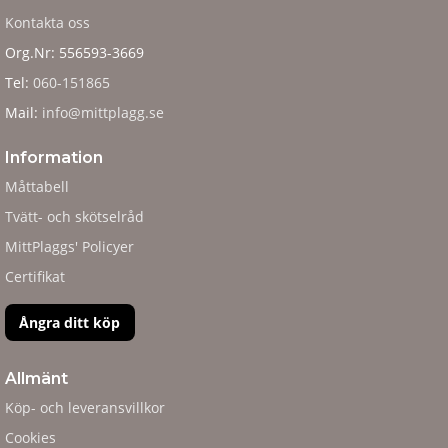
Kontakta oss
Org.Nr: 556593-3669
Tel:
060-151865
Mail:
info@mittplagg.se
Information
Måttabell
Tvätt- och skötselråd
MittPlaggs' Policyer
Certifikat
Ångra ditt köp
Allmänt
Köp- och leveransvillkor
Cookies