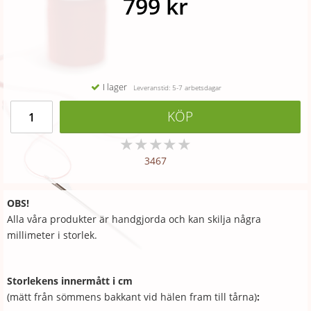
799 kr
I lager
Leveranstid: 5-7 arbetsdagar
KÖP
★
★
★
★
★
3467
OBS!
Alla våra produkter är handgjorda och kan skilja några
millimeter i storlek.
Storlekens innermått i cm
(mätt från sömmens bakkant vid hälen fram till tårna)
: