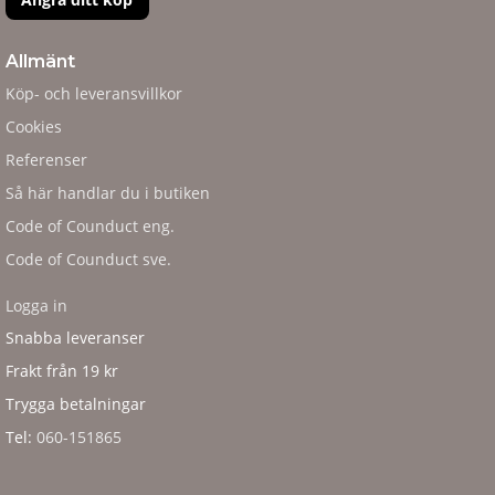
Allmänt
Köp- och leveransvillkor
Cookies
Referenser
Så här handlar du i butiken
Code of Counduct eng.
Code of Counduct sve.
Logga in
Snabba leveranser
Frakt från 19 kr
Trygga betalningar
Tel:
060-151865