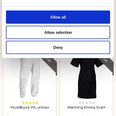
Bussarong Tidlös Grå
Bussarong Tidlös Svart
Stilren och klassisk bussarong i
Bussarong Tidlös i nattsvart färg
Allow all
fin grå färg
529 kr
529 kr
Allow selection
VÄLJ
VÄLJ
Deny
Välj storlek
Välj storlek
★
★
★
★
★
★
★
★
★
★
Muddbyxa Vit, unisex
Klänning Emma Svart