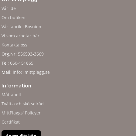
Vår ide
Om butiken
Vår fabrik i Bosnien
Vi som arbetar här
Kontakta oss
Org.Nr: 556593-3669
Tel:
060-151865
Mail:
info@mittplagg.se
Information
Måttabell
Tvätt- och skötselråd
MittPlaggs' Policyer
Certifikat
Ångra ditt köp