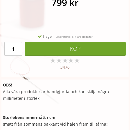
799 kr
I lager
Leveranstid: 5-7 arbetsdagar
KÖP
★
★
★
★
★
3476
OBS!
Alla våra produkter är handgjorda och kan skilja några
millimeter i storlek.
Storlekens innermått i cm
(mätt från sömmens bakkant vid hälen fram till tårna)
: