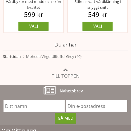
Vårdbyxor med mudd och skön
Stilren svart vårdklänning i
kvalitet
snyggt snitt
599 kr
549 kr
VÄLJ
VÄLJ
Du är här
Startsidan
Moheda Virgo Ulltoffel Grey (40)
TILL TOPPEN
Nyhetsbrev
Om Mitt plagg