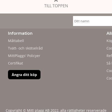
TILL TOPPEN
Information
Al
Måttabell
Köp
Tvätt- och skötselråd
Coo
MittPlaggs' Policyer
Ref
Certifikat
Så 
Cod
Ångra ditt köp
Cod
Copyright © Mitt plagg AB 2022, alla rättigheter reserverade