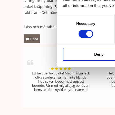
D-ring för nycklar eller passerkort. Midjebältet har tv
other information that you’ve
enkel knäppning. Bältets två fickor kan med enkelhet 
rakt fram. Det mönstrade midjebältet är sytt i svens
Consent
Necessary
Selection
skiss och måttabell
Tipsa
Deny
Gitta
★
★
★
★
★
Ett helt perfekt bälte! Med många fack
Helt 
i olika storlekar så man inte blandar
boend
ihop saker. Jobbar natt upp ett
mobi
boende. Får med mig allt jag behöver,
fac
larm, telefon, nycklar - you name it!