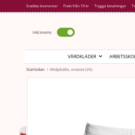
Snabba leveranser
Frakt från 19 kr
Trygga betalningar
T
Inkl.moms
VÅRDKLÄDER
ARBETSSKO
Startsidan
Midjebälte, onesize (Vit)