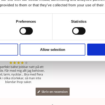
å stora flyttbara fickor som sitter på ett justerbart bälte med
 provided to them or that they’ve collected from your use of their
”dras” till önskat läge, antingen på höfterna eller hängandes
kdesignat tyg från 10-gruppen.
Preferences
Statistics
Recensioner
Allow selection
Gitta
★
★
★
★
★
perfekt bälte! Jobbar natt på ett
e. Får med mig allt jag behöver,
l, larm, nycklar... Bra med flera
k i olika storlekar, så man inte
blandar ihop saker.
Skriv en recension