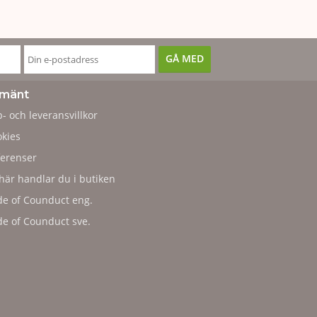
lmänt
- och leveransvillkor
kies
erenser
här handlar du i butiken
e of Counduct eng.
e of Counduct sve.