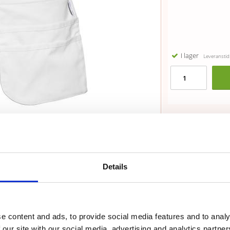
I lager
Leveranstid:
Details
ebälte Vit
e content and ads, to provide social media features and to analy
smöjligheter med bl.a mobilficka, pennfickor och en praktisk
 our site with our social media, advertising and analytics partn