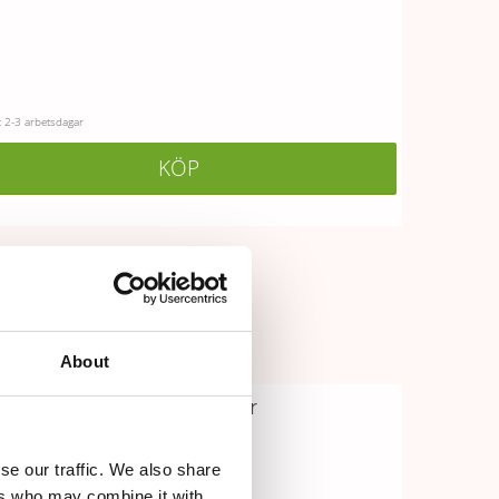
 2-3 arbetsdagar
KÖP
About
Upptäck mer
Midjebälten
se our traffic. We also share
Vårdkläder
ers who may combine it with