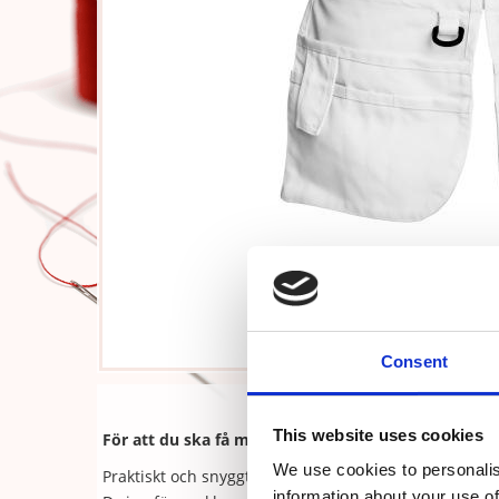
Consent
Midj
This website uses cookies
För att du ska få med dig allt du behöver!
We use cookies to personalis
Praktiskt och snyggt midjebälte med många förvaring
information about your use of