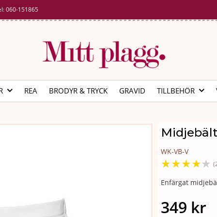
el:
060-151865
R
REA
BRODYR & TRYCK
GRAVID
TILLBEHÖR
Midjebält
WK-VB-V
★
★
★
★
★
(
Enfärgat midjebä
349 kr