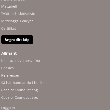
Måttabell
Tvätt- och skötselråd
MittPlaggs' Policyer
Certifikat
Ångra ditt köp
Allmänt
Köp- och leveransvillkor
Cookies
Referenser
Så här handlar du i butiken
Code of Counduct eng.
Code of Counduct sve.
Logga in