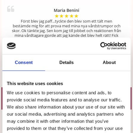
Maria Benini
★
★
★
★
★
Först blev jag paff...tyckte den blev som ett tält men
bestämde mig för att prova med mina nya vårdstrumpor och
skor. Ok tänkte jag. Sen kom jag till jobbet och reaktionen från
mina vårdtagare gjorde att jag kände det blev helt rätt! Fick
kommentarer som "ni som är här o hjälper oss, ni behöver
sätta färg på vår annars gråa tillvaro" många glada ansikten
och positiva reaktioner samt det vänliga tillmötesgående från
företaget då det dröjde lite för länge innan jag fick min order,
gör att jag varmt rekommenderar både "Mittplagg" och mitt
Consent
Details
About
plagg "klänning Tidlös" ledig skön och komfortabel.
Skriv en recension
This website uses cookies
We use cookies to personalise content and ads, to
Liknande produkter
provide social media features and to analyse our traffic.
We also share information about your use of our site with
our social media, advertising and analytics partners who
Välj storlek
Välj storlek
may combine it with other information that you’ve
provided to them or that they’ve collected from your use