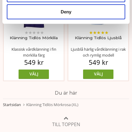
Deny
★
★
★
★
★
★
★
★
★
★
Klänning Tidlös Mörklila
Klänning Tidlös Ljusblå
Klassisk vårdklänning i fin
Ljusblå härlig vårdklänning i rak
mörklila färg
och rymlig modell
549 kr
549 kr
VÄLJ
VÄLJ
Du är här
Startsidan
Klänning Tidlös Mörkrosa (XL)
TILL TOPPEN