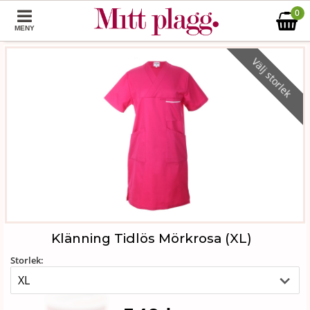
0
MENY
Välj storlek
Klänning Tidlös Mörkrosa (XL)
Storlek: