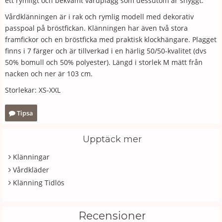
ett rymligt och bekvämt vårdplagg som dessutom är snyggt.
Vårdklänningen är i rak och rymlig modell med dekorativ
passpoal på bröstfickan. Klänningen har även två stora
framfickor och en bröstficka med praktisk klockhängare. Plagget
finns i 7 färger och är tillverkad i en härlig 50/50-kvalitet (dvs
50% bomull och 50% polyester). Längd i storlek M mätt från
nacken och ner är 103 cm.
Storlekar: XS-XXL
Tipsa
Upptäck mer
Klänningar
Vårdkläder
Klänning Tidlös
Recensioner