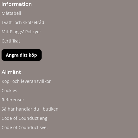
Information
Måttabell
Tvätt- och skötselråd
MittPlaggs' Policyer
Certifikat
Ångra ditt köp
Allmänt
Köp- och leveransvillkor
Cookies
Referenser
Så här handlar du i butiken
Code of Counduct eng.
Code of Counduct sve.