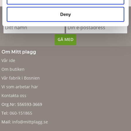
Nyhetsbrev
Deny
Om Mitt plagg
Vår ide
Om butiken
Vår fabrik i Bosnien
Vi som arbetar här
Kontakta oss
Org.Nr: 556593-3669
Tel:
060-151865
Mail:
info@mittplagg.se