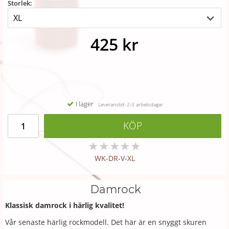
Storlek:
425 kr
I lager
Leveranstid: 2-3 arbetsdagar
KÖP
★
★
★
★
★
WK-DR-V-XL
Damrock
Klassisk damrock i härlig kvalitet!
Vår senaste härlig rockmodell. Det här är en snyggt skuren