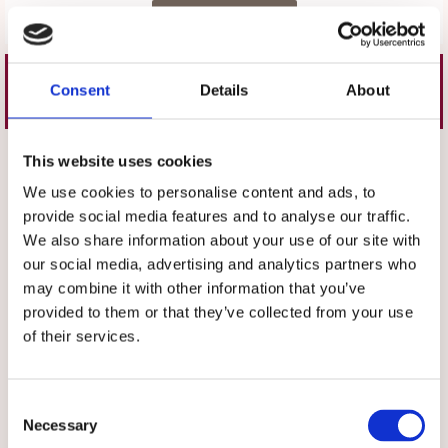
Skriv en recension
Liknande produkter
Consent
Details
About
Välj storlek
This website uses cookies
Välj färg
We use cookies to personalise content and ads, to
provide social media features and to analyse our traffic.
We also share information about your use of our site with
our social media, advertising and analytics partners who
may combine it with other information that you’ve
provided to them or that they’ve collected from your use
of their services.
★
★
★
★
★
★
★
★
★
★
Bussarong Tidlös Vit
Byxa Dam
Consent
Praktisk vårdbussarong i fin vit
Dambyxa i kvinnligt snitt
Necessary
Selection
färg