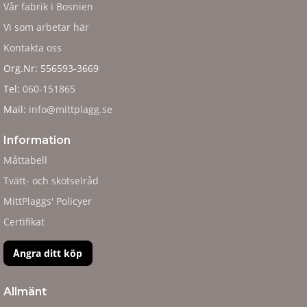
Vår fabrik i Bosnien
Vi som arbetar här
Kontakta oss
Org.Nr: 556593-3669
Tel:
060-151865
Mail:
info@mittplagg.se
Information
Måttabell
Tvätt- och skötselråd
MittPlaggs' Policyer
Certifikat
Ångra ditt köp
Allmänt