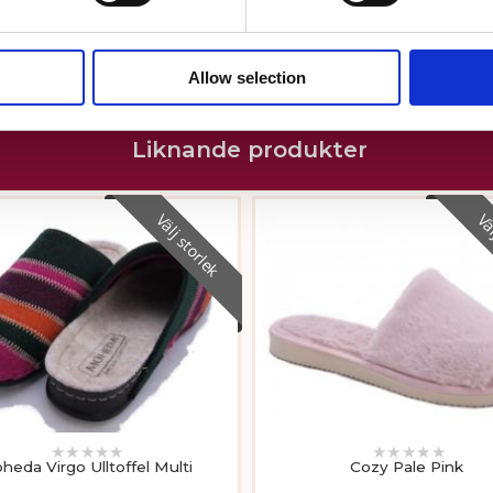
Produkten har inga recensioner
Skriv en recension
Allow selection
Liknande produkter
Välj storlek
Väl
★
★
★
★
★
★
★
★
★
★
heda Virgo Ulltoffel Multi
Cozy Pale Pink