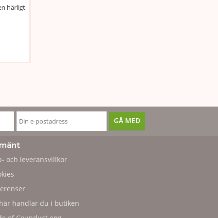
n härligt
lmänt
- och leveransvillkor
kies
erenser
här handlar du i butiken
e of Counduct eng.