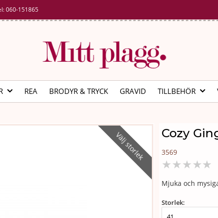
el:
060-151865
R
REA
BRODYR & TRYCK
GRAVID
TILLBEHÖR
Cozy Ging
Välj storlek
3569
★
★
★
★
★
Mjuka och mysiga 
Storlek: