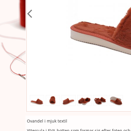
Ovandel i mjuk textil
Yttersula i EVA-botten som formar sig efter foten oc