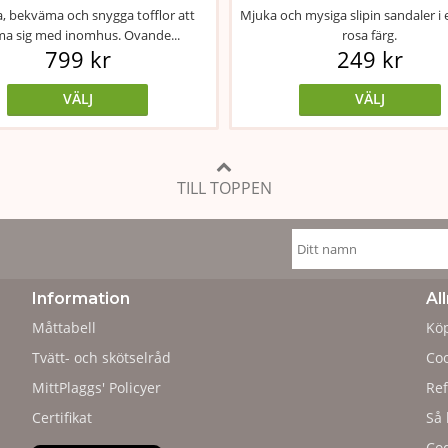
, bekväma och snygga tofflor att
Mjuka och mysiga slipin sandaler i e
ma sig med inomhus. Ovande...
rosa färg.
799 kr
249 kr
VÄLJ
VÄLJ
TILL TOPPEN
Information
Al
Måttabell
Köp
Tvätt- och skötselråd
Coo
MittPlaggs' Policyer
Ref
Certifikat
Så 
Cod