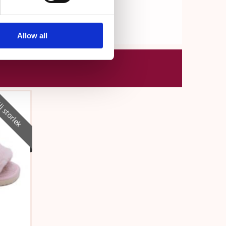
Allow all
j storlek