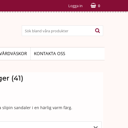
Logga in
0
VÅRDVÄSKOR
KONTAKTA OSS
er (41)
slipin sandaler i en härlig varm färg.