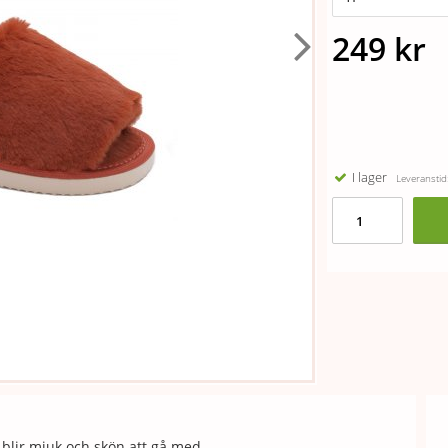
249 kr
I lager
Leveranstid:
h blir mjuk och skön att gå med.