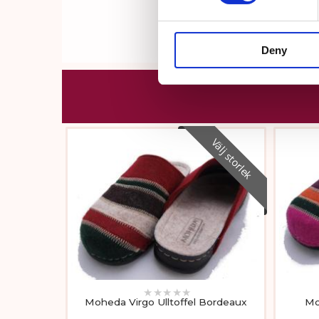
Deny
Välj storlek
★
★
★
★
★
Moheda Virgo Ulltoffel Bordeaux
Mo