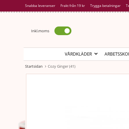
Snabba leveranser
Frakt från 19 kr
Trygga betalningar
T
Inkl.moms
VÅRDKLÄDER
ARBETSSKO
Startsidan
Cozy Ginger (41)