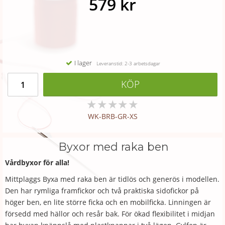
579 kr
I lager
Leveranstid: 2-3 arbetsdagar
KÖP
★
★
★
★
★
WK-BRB-GR-XS
Byxor med raka ben
Vårdbyxor för alla!
Mittplaggs Byxa med raka ben är tidlös och generös i modellen.
Den har rymliga framfickor och två praktiska sidofickor på
höger ben, en lite större ficka och en mobilficka. Linningen är
försedd med hällor och resår bak. För ökad flexibilitet i midjan