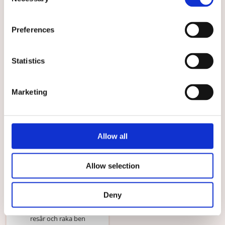
Selection
Populär vårdbyxa med rejäla
Vit vårdbyxa med rejäla
fickor
framfickor
579 kr
579 kr
Preferences
VÄLJ
VÄLJ
Statistics
Välj storlek
Marketing
Allow all
Allow selection
★
★
★
★
★
Byxa med resår, raka ben,
Deny
unisex Svart
Funktionella vårdbyxor med
resår och raka ben