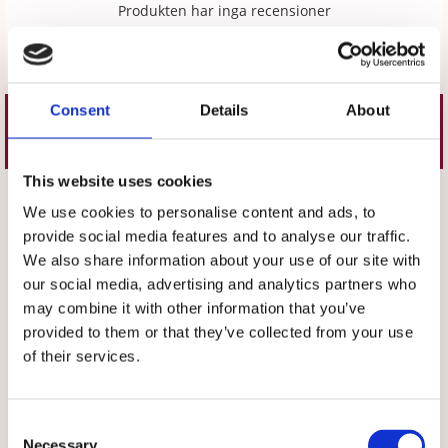
Produkten har inga recensioner
Skriv en recension
Consent
Details
About
Liknande produkter
This website uses cookies
Välj storlek
Välj storlek
We use cookies to personalise content and ads, to
provide social media features and to analyse our traffic.
We also share information about your use of our site with
our social media, advertising and analytics partners who
may combine it with other information that you’ve
provided to them or that they’ve collected from your use
of their services.
★
★
★
★
★
★
★
★
★
★
Byxa med raka ben Marinblå
Byxa med raka ben Vit
Consent
Necessary