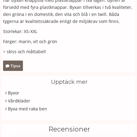
har byxan knäppslå med plastknappar i två lägen. Gylfen är
försedd med fyra plastknappar. Byxan tillverkas i två kvaliteter,
den gröna i en domestik, den vita och blå i en twill. Båda
tygerna är kvalitetssäkrade enligt de miljökrav som finns.
Storlekar: XS-XXL
Färger: marin, vit och grön
> skiss och måttabell
Tipsa
Upptäck mer
Byxor
Vårdkläder
Byxa med raka ben
Recensioner