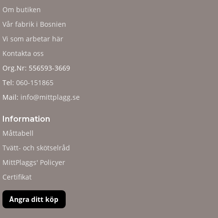
Om butiken
Vår fabrik i Bosnien
Vi som arbetar här
Kontakta oss
Org.Nr: 556593-3669
Tel:
060-151865
Mail:
info@mittplagg.se
Information
Måttabell
Tvätt- och skötselråd
MittPlaggs' Policyer
Certifikat
Ångra ditt köp