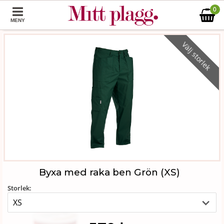
0
MENY
Välj storlek
Byxa med raka ben Grön (XS)
Storlek: