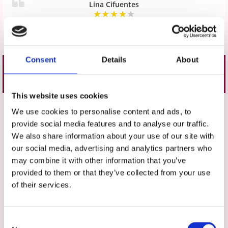
Lina Cifuentes
★
★
★
★
★
Skriv en recension
Consent
Details
About
Liknande produkter
This website uses cookies
Välj storlek
Välj storlek
We use cookies to personalise content and ads, to
provide social media features and to analyse our traffic.
We also share information about your use of our site with
our social media, advertising and analytics partners who
may combine it with other information that you’ve
provided to them or that they’ve collected from your use
of their services.
★
★
★
★
★
★
★
★
★
★
Consent
Byxa med raka ben Grön
Byxa med raka ben Marinblå