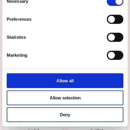
Necessary
Selection
Perfekta vårdbyxan för
Populär vårdbyxa med rejäla
vårdyrket
fickor
579 kr
579 kr
Preferences
VÄLJ
VÄLJ
Statistics
Välj storlek
Välj storlek
Marketing
Allow all
Allow selection
★
★
★
★
★
★
★
★
★
★
Byxa med resår, raka ben,
Muddbyxa Vit, unisex
Deny
unisex Vit
Unisexbyxa i rymlig och bekväm
Vårdbyxor med mudd och skön