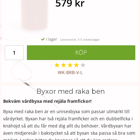
579 kr
I lager
Leveranstid: 3-5 arbetsdagar
KÖP
★
★
★
★
★
WK-BRB-V-L
Byxor med raka ben
Bekväm vårdbyxa med rejäla framfickor!
Byxa med raka ben är en unisexbyxa som passar utmärkt till
vårdyrket. Byxan har två rejäla framficker och en dubbelficka i
knähöjd så att du får med dig allt du behöver. Vårdbyxan har
även midjeresår i bakstycket så att byxan ska passa så bra som