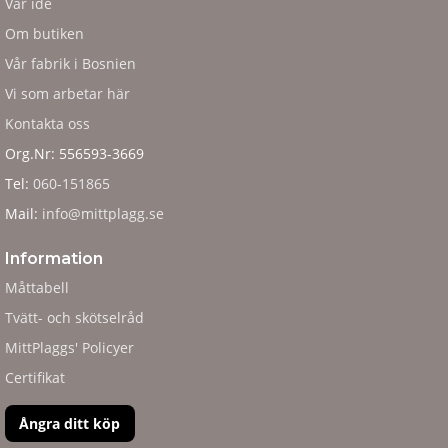
Vår ide
Om butiken
Vår fabrik i Bosnien
Vi som arbetar här
Kontakta oss
Org.Nr: 556593-3669
Tel:
060-151865
Mail:
info@mittplagg.se
Information
Måttabell
Tvätt- och skötselråd
MittPlaggs' Policyer
Certifikat
Ångra ditt köp