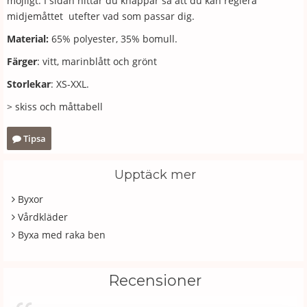
möjligt. I sidan hittar du knappar så att du kan reglera
midjemåttet utefter vad som passar dig.
Material:
65% polyester, 35% bomull.
Färger
: vitt, marinblått och grönt
Storlekar
: XS-XXL.
> skiss och måttabell
Tipsa
Upptäck mer
Byxor
Vårdkläder
Byxa med raka ben
Recensioner