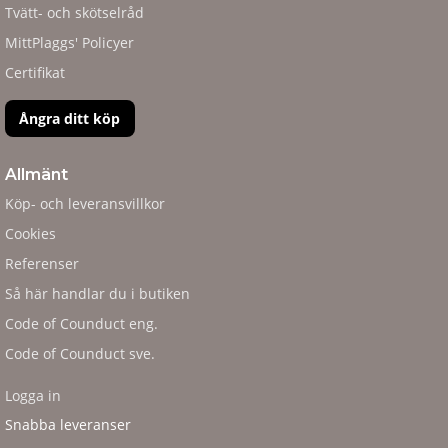
Tvätt- och skötselråd
MittPlaggs' Policyer
Certifikat
Ångra ditt köp
Allmänt
Köp- och leveransvillkor
Cookies
Referenser
Så här handlar du i butiken
Code of Counduct eng.
Code of Counduct sve.
Logga in
Snabba leveranser