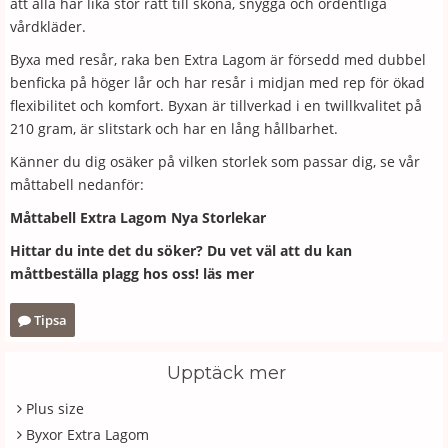
att alla har lika stor rätt till sköna, snygga och ordentliga
vårdkläder.
Byxa med resår, raka ben Extra Lagom är försedd med dubbel
benficka på höger lår och har resår i midjan med rep för ökad
flexibilitet och komfort. Byxan är tillverkad i en twillkvalitet på
210 gram, är slitstark och har en lång hållbarhet.
Känner du dig osäker på vilken storlek som passar dig, se vår
måttabell nedanför:
Måttabell Extra Lagom Nya Storlekar
Hittar du inte det du söker? Du vet väl att du kan
måttbeställa plagg hos oss!
läs mer
Tipsa
Upptäck mer
Plus size
Byxor Extra Lagom