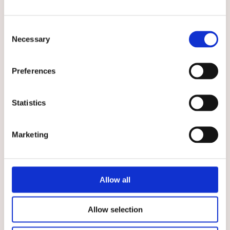
Consent
Necessary
Selection
★
★
★
★
★
★
★
★
★
★
Byxa med resår, raka ben,
Bussarong Extra Lagom
Preferences
Extra Lagom Vit
Svart
Klassisk vårdbyxa i större
Svart vårdbussarong med
storlekar och färgen vit
rymligare passform
Statistics
699 kr
579 kr
VÄLJ
VÄLJ
Marketing
Välj storlek
Välj storlek
Allow all
Allow selection