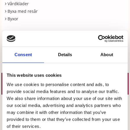
Vårdkläder
Byxa med resår
Byxor
Recensioner
Produkten har inga recensioner
Consent
Details
About
Skriv en recension
This website uses cookies
Liknande produkter
We use cookies to personalise content and ads, to
provide social media features and to analyse our traffic.
We also share information about your use of our site with
Välj storlek
Välj storlek
our social media, advertising and analytics partners who
may combine it with other information that you’ve
provided to them or that they’ve collected from your use
of their services.