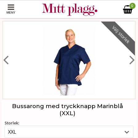
0
MENY
Välj storlek
Bussarong med tryckknapp Marinblå
(XXL)
Storlek: