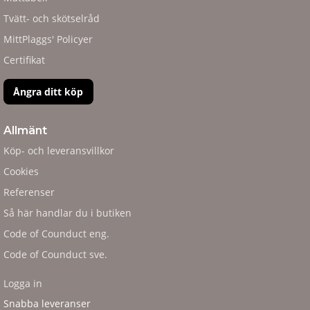
Tvätt- och skötselråd
MittPlaggs' Policyer
Certifikat
Ångra ditt köp
Allmänt
Köp- och leveransvillkor
Cookies
Referenser
Så här handlar du i butiken
Code of Counduct eng.
Code of Counduct sve.
Logga in
Snabba leveranser