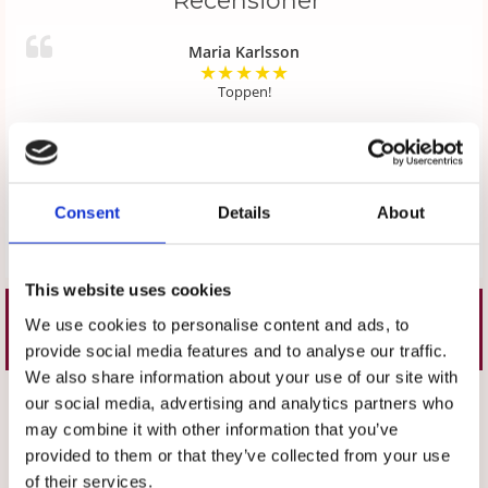
Recensioner
Maria Karlsson
★
★
★
★
★
Toppen!
Emma Rindemyr
★
★
★
★
★
Kanon! Har köpt av er innan och tvättat hur många gånger
som helst och de är lika fina!
Consent
Details
About
Skriv en recension
This website uses cookies
We use cookies to personalise content and ads, to
Liknande produkter
provide social media features and to analyse our traffic.
We also share information about your use of our site with
Välj storlek
Välj storlek
our social media, advertising and analytics partners who
may combine it with other information that you’ve
provided to them or that they’ve collected from your use
of their services.