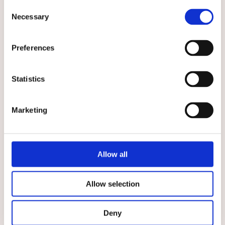
Consent
★
★
★
★
★
★
★
★
★
★
Necessary
Selection
Bussarong Tidlös Turkos
Bussarong Tidlös Svart
Praktiskt turkos bussarong för
Bussarong Tidlös i nattsvart färg
Preferences
dig inom vårdyrket
529 kr
529 kr
Statistics
VÄLJ
VÄLJ
Marketing
Välj storlek
Välj storlek
Allow all
Allow selection
Deny
★
★
★
★
★
★
★
★
★
★
Bussarong Tidlös Ljusrosa
Bussarong Tidlös Mörklila