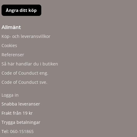
Ångra ditt köp
Allmänt
Köp- och leveransvillkor
Cookies
Referenser
Så här handlar du i butiken
Code of Counduct eng.
Code of Counduct sve.
Logga in
Snabba leveranser
Frakt från 19 kr
Trygga betalningar
Tel:
060-151865