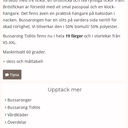
försedd med tre fickor, en bröstficka och två rymliga fickor fram.
Bröstfickan är försedd med vit smal passpoal och en klock-
hängare. Det finns även en praktisk hängare på baksidan i
nacken. Bussarongen har en slits på vardera sida nertill för
ökad rörlighet. Vi tillverkar den i 50% bomull/ 50% polyester.
Bussarong Tidlös finns nu i hela
19 färger
och i storlekar från
XS-XXL.
Maskintvätt 60 grader.
> skiss och måttabell
Tipsa
Upptäck mer
Bussaronger
Bussarong Tidlös
Vårdkläder
Överdelar