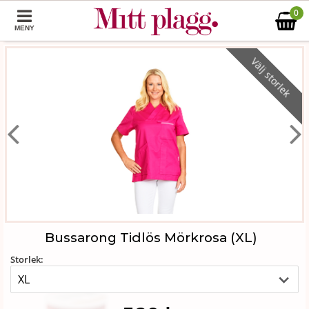
0
MENY
Välj storlek
Bussarong Tidlös Mörkrosa (XL)
Storlek: