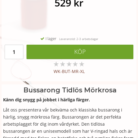
529 kr
I lager
Leveranstid: 2-3 arbetsdagar
KÖP
★
★
★
★
★
WK-BUT-MR-XL
Bussarong Tidlös Mörkrosa
Känn dig snygg på jobbet i härliga färger.
Låt oss presentera vår bekväma och klassiska bussarong i
härlig, snygg mörkrosa färg. Bussarongen är det perfekta
arbetsplagget för dig inom vårdyrket. Den tidlösa
bussarongen är en unisexmodell som har V-ringad hals och är