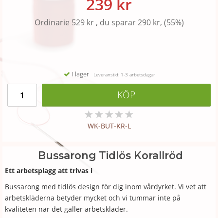
239 kr
Ordinarie 529 kr , du sparar 290 kr, (55%)
I lager
Leveranstid: 1-3 arbetsdagar
KÖP
★
★
★
★
★
WK-BUT-KR-L
Bussarong Tidlös Korallröd
Ett arbetsplagg att trivas i
Bussarong med tidlös design för dig inom vårdyrket. Vi vet att
arbetskläderna betyder mycket och vi tummar inte på
kvaliteten när det gäller arbetskläder.