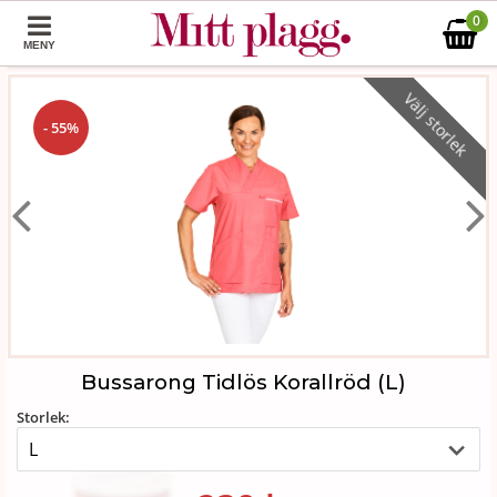
0
MENY
Välj storlek
- 55%
Bussarong Tidlös Korallröd (L)
Storlek: