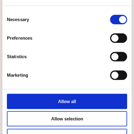
Consent
Necessary
Selection
★
★
★
★
★
★
★
★
★
★
Bussarong Tidlös Mörkrosa
Bussarong Tidlös Röd
Preferences
Snygg mörkrosa bussarong i
Praktisk och snygg
tidlös design
arbetsbussarong
529 kr
529 kr
Statistics
VÄLJ
VÄLJ
Marketing
Välj storlek
Välj storlek
Allow all
Allow selection