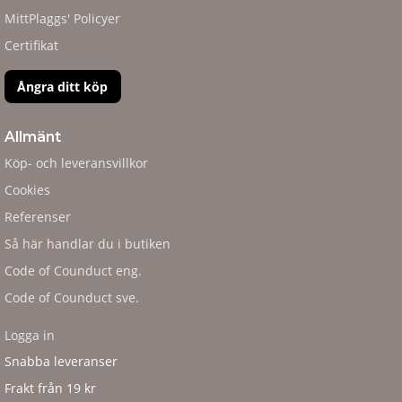
MittPlaggs' Policyer
Certifikat
Ångra ditt köp
Allmänt
Köp- och leveransvillkor
Cookies
Referenser
Så här handlar du i butiken
Code of Counduct eng.
Code of Counduct sve.
Logga in
Snabba leveranser
Frakt från 19 kr