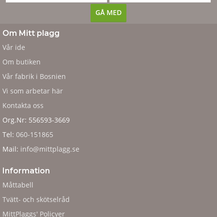
Om Mitt plagg
Vår ide
Om butiken
Vår fabrik i Bosnien
Vi som arbetar här
Kontakta oss
Org.Nr: 556593-3669
Tel:
060-151865
Mail:
info@mittplagg.se
Information
Måttabell
Tvätt- och skötselråd
MittPlaggs' Policyer