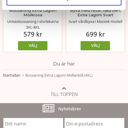
★
★
★
★
★
★
★
★
★
★
Bussarong Extra Lagom
Byxa med resår, raka ben,
Mörkrosa
Extra Lagom Svart
Unisexbussarong i storlekarna
Svart vårdbyxa i klassisk modell
3XL-8XL
579 kr
699 kr
VÄLJ
VÄLJ
Du är här
Startsidan
Bussarong Extra Lagom Mellanblå (4XL)
TILL TOPPEN
Nyhetsbrev