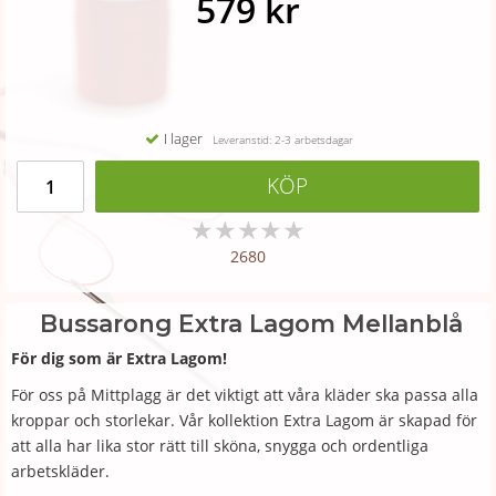
579 kr
I lager
Leveranstid: 2-3 arbetsdagar
KÖP
★
★
★
★
★
2680
Bussarong Extra Lagom Mellanblå
För dig som är Extra Lagom!
För oss på Mittplagg är det viktigt att våra kläder ska passa alla
kroppar och storlekar. Vår kollektion Extra Lagom är skapad för
att alla har lika stor rätt till sköna, snygga och ordentliga
arbetskläder.