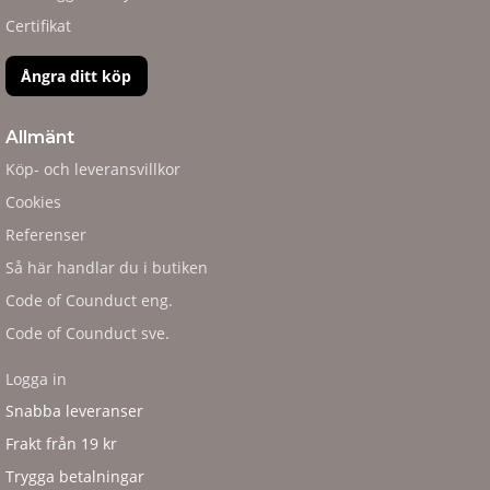
Certifikat
Ångra ditt köp
Allmänt
Köp- och leveransvillkor
Cookies
Referenser
Så här handlar du i butiken
Code of Counduct eng.
Code of Counduct sve.
Logga in
Snabba leveranser
Frakt från 19 kr
Trygga betalningar