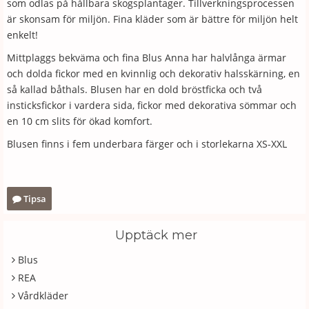
som odlas på hållbara skogsplantager. Tillverkningsprocessen
är skonsam för miljön. Fina kläder som är bättre för miljön helt
enkelt!
Mittplaggs bekväma och fina Blus Anna har halvlånga ärmar
och dolda fickor med en kvinnlig och dekorativ halsskärning, en
så kallad båthals. Blusen har en dold bröstficka och två
insticksfickor i vardera sida, fickor med dekorativa sömmar och
en 10 cm slits för ökad komfort.
Blusen finns i fem underbara färger och i storlekarna XS-XXL
Tipsa
Upptäck mer
Blus
REA
Vårdkläder