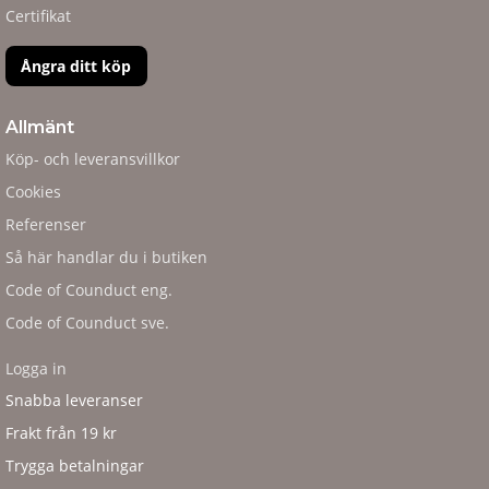
Certifikat
Ångra ditt köp
Allmänt
Köp- och leveransvillkor
Cookies
Referenser
Så här handlar du i butiken
Code of Counduct eng.
Code of Counduct sve.
Logga in
Snabba leveranser
Frakt från 19 kr
Trygga betalningar