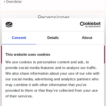
Överdelar
Recensioner
Produkten har inga recensioner
Skriv en recension
Consent
Details
About
Liknande produkter
This website uses cookies
We use cookies to personalise content and ads, to
provide social media features and to analyse our traffic.
Välj storlek
Välj storlek
We also share information about your use of our site with
- 56%
- 56%
our social media, advertising and analytics partners who
may combine it with other information that you’ve
provided to them or that they’ve collected from your use
of their services.