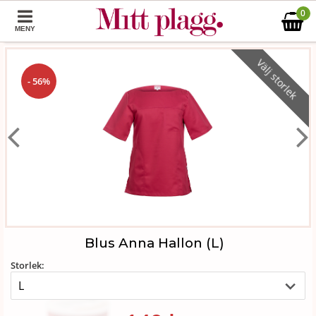
0
MENY
Välj storlek
- 56%
Blus Anna Hallon (L)
Storlek: