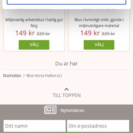
★
★
★
★
★
★
★
★
★
★
Blus Anna Citron
Blus Anna Lime
Miljövänlig arbetsblus i härlig gul
Blus i kvinnligt snitt, gjorde i
färg
miljövänligare material
149 kr
149 kr
339 kr
339 kr
VÄLJ
VÄLJ
Du är här
Startsidan
Blus Anna Hallon (L)
TILL TOPPEN
Nyhetsbrev