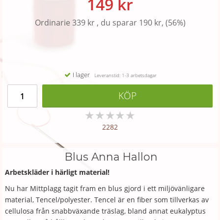
149 kr
Ordinarie 339 kr , du sparar 190 kr, (56%)
I lager
Leveranstid: 1-3 arbetsdagar
KÖP
★
★
★
★
★
2282
Blus Anna Hallon
Arbetskläder i härligt material!
Nu har Mittplagg tagit fram en blus gjord i ett miljövänligare
material, Tencel/polyester. Tencel är en fiber som tillverkas av
cellulosa från snabbväxande träslag, bland annat eukalyptus