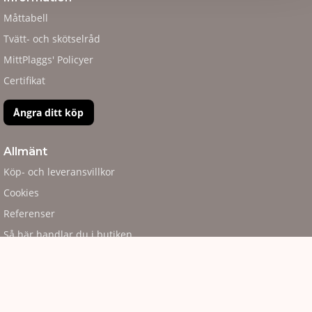
Måttabell
Tvätt- och skötselråd
MittPlaggs' Policyer
Certifikat
Ångra ditt köp
Allmänt
Köp- och leveransvillkor
Cookies
Referenser
Så här handlar du i butiken
Code of Counduct eng.
Code of Counduct sve.
Logga in