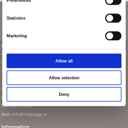
Preferences
Nyhetsbrev
Statistics
Marketing
Om Mitt plagg
Vår ide
Allow all
Om butiken
Vår fabrik i Bosnien
Allow selection
Vi som arbetar här
Kontakta oss
Deny
Org.Nr: 556593-3669
Tel:
060-151865
Mail:
info@mittplagg.se
Information