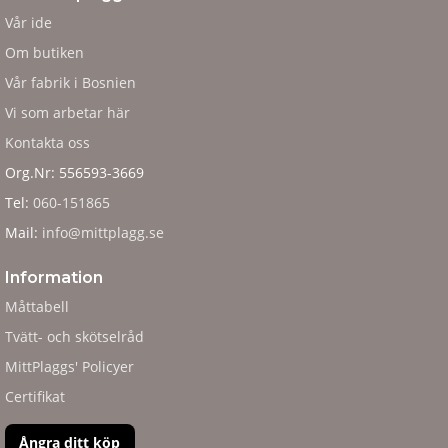
Vår ide
Om butiken
Vår fabrik i Bosnien
Vi som arbetar här
Kontakta oss
Org.Nr: 556593-3669
Tel:
060-151865
Mail:
info@mittplagg.se
Information
Måttabell
Tvätt- och skötselråd
MittPlaggs' Policyer
Certifikat
Ångra ditt köp