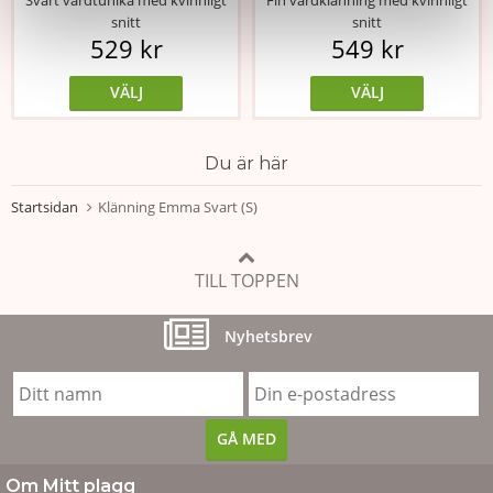
snitt
snitt
529 kr
549 kr
VÄLJ
VÄLJ
Du är här
Startsidan
Klänning Emma Svart (S)
TILL TOPPEN
Nyhetsbrev
Om Mitt plagg