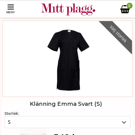
0
MENY
Välj storlek
Klänning Emma Svart (S)
Storlek: