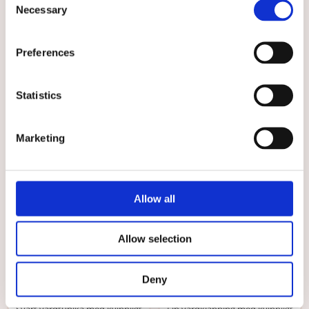
Bussarong Tidlös Svart
Klänning Emma Vit
Necessary
Selection
Bussarong Tidlös i nattsvart färg
Klassisk vårdklänning med
kvinnligt snitt i skön kvalitet
Preferences
529 kr
549 kr
VÄLJ
VÄLJ
Statistics
Välj storlek
Välj storlek
Marketing
Allow all
Allow selection
★
★
★
★
★
★
★
★
★
★
Deny
Tunika Emma Svart
Klänning Emma Marinblå
Svart vårdtunika med kvinnligt
Fin vårdklänning med kvinnligt