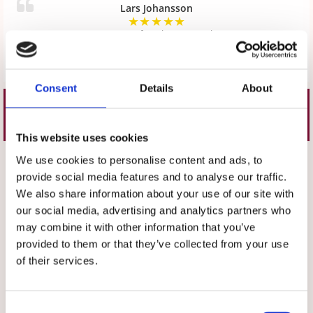
Lars Johansson
★
★
★
★
★
Den var stor för stl 36. annars bra.
Skriv en recension
Consent
Details
About
Liknande produkter
This website uses cookies
Välj storlek
Välj storlek
We use cookies to personalise content and ads, to
provide social media features and to analyse our traffic.
We also share information about your use of our site with
our social media, advertising and analytics partners who
may combine it with other information that you’ve
provided to them or that they’ve collected from your use
of their services.
★
★
★
★
★
★
★
★
★
★
Consent