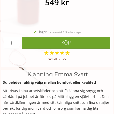
549 kr
I lager
Leveranstid: 2-3 arbetsdagar
KÖP
★
★
★
★
★
WK-KL-S-S
Klänning Emma Svart
Du behöver aldrig välja mellan komfort eller kvalitet!
Att trivas i sina arbetskläder och att få känna sig snygg och
välklädd på jobbet är för oss på Mittplagg en självklarhet. Den
här vårdklänningen är med sitt kvinnliga snitt och fina detaljer
perfekt för dig inom vård och omsorg som känna dig lite