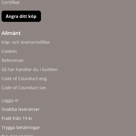
Certifikat
Ångra ditt köp
Allmänt
Köp- och leveransvillkor
Cookies
Referenser
Så här handlar du i butiken
Code of Counduct eng.
Code of Counduct sve.
Logga in
Snabba leveranser
Frakt från 19 kr
Trygga betalningar