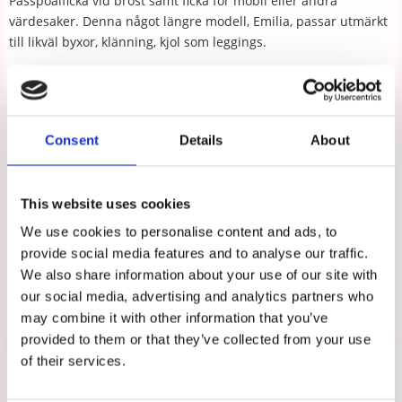
Passpoalficka vid bröst samt ficka för mobil eller andra
värdesaker. Denna något längre modell, Emilia, passar utmärkt
till likväl byxor, klänning, kjol som leggings.
Färger:
Vit, Marinblå och Svart
Storlekar:
XS-XXL
Consent
Details
About
Kvalitet:
95% bomull, 5% elastan
Tvättråd:
60°C
This website uses cookies
We use cookies to personalise content and ads, to
provide social media features and to analyse our traffic.
We also share information about your use of our site with
our social media, advertising and analytics partners who
may combine it with other information that you’ve
Tipsa
provided to them or that they’ve collected from your use
of their services.
Upptäck mer
Vårdkläder