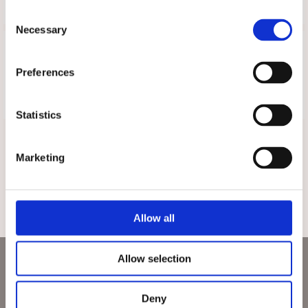
Consent
Necessary
Selection
Recensioner
Produkten har inga recensioner
Preferences
Skriv en recension
Statistics
Du är här
Marketing
Startsidan
Värmeplagg Trekvartsärm Emilia Vit (S)
TILL TOPPEN
Allow all
Nyhetsbrev
Allow selection
Deny