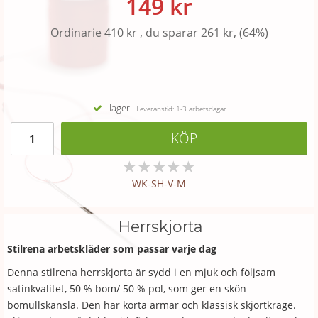
149 kr
Ordinarie 410 kr , du sparar 261 kr, (64%)
I lager
Leveranstid: 1-3 arbetsdagar
KÖP
★
★
★
★
★
WK-SH-V-M
Herrskjorta
Stilrena arbetskläder som passar varje dag
Denna stilrena herrskjorta är sydd i en mjuk och följsam
satinkvalitet, 50 % bom/ 50 % pol, som ger en skön
bomullskänsla. Den har korta ärmar och klassisk skjortkrage.