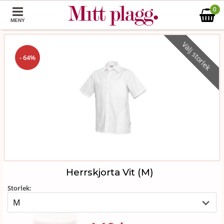
0
MENY
Välj storlek
- 64%
Herrskjorta Vit (M)
Storlek: