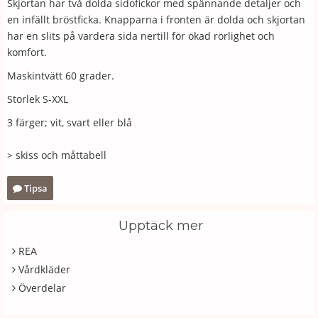
Skjortan har två dolda sidofickor med spännande detaljer och
en infällt bröstficka. Knapparna i fronten är dolda och skjortan
har en slits på vardera sida nertill för ökad rörlighet och
komfort.
Maskintvätt 60 grader.
Storlek S-XXL
3 färger; vit, svart eller blå
> skiss och måttabell
Tipsa
Upptäck mer
REA
Vårdkläder
Överdelar