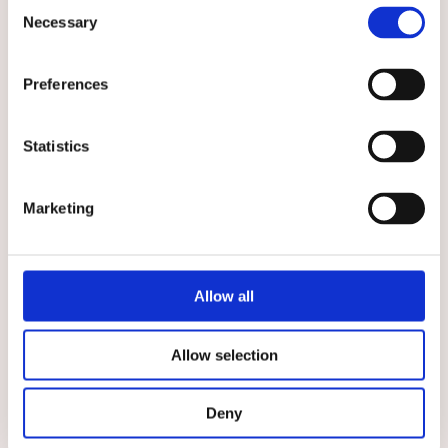
Consent
★
★
★
★
★
★
★
★
★
★
Necessary
Läkarrock herr
Bussarong Tidlös Vit
Selection
Klassisk och bekväm läkarrock
Praktisk vårdbussarong i fin vit
färg
Preferences
479 kr
529 kr
VÄLJ
VÄLJ
Statistics
Välj storlek
Marketing
- 64%
Allow all
Allow selection
★
★
★
★
★
Deny
Herrskjorta Blå