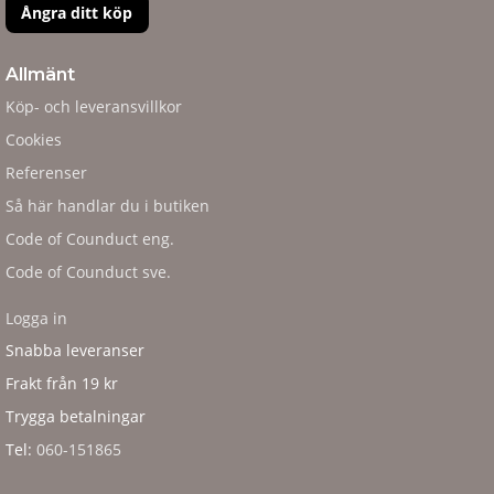
Ångra ditt köp
Allmänt
Köp- och leveransvillkor
Cookies
Referenser
Så här handlar du i butiken
Code of Counduct eng.
Code of Counduct sve.
Logga in
Snabba leveranser
Frakt från 19 kr
Trygga betalningar
Tel:
060-151865